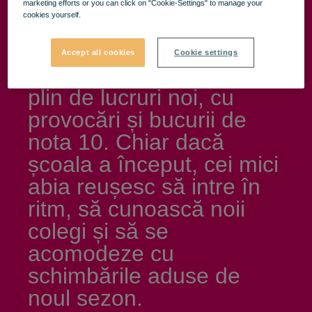
marketing efforts or you can click on "Cookie-Settings" to manage your
cookies yourself.
Accept all cookies
Cookie settings
Ne așteaptă un an școlar
plin de lucruri noi, cu
provocări și bucurii de
nota 10. Chiar dacă
școala a început, cei mici
abia reușesc să intre în
ritm, să cunoască noii
colegi și să se
acomodeze cu
schimbările aduse de
noul sezon.