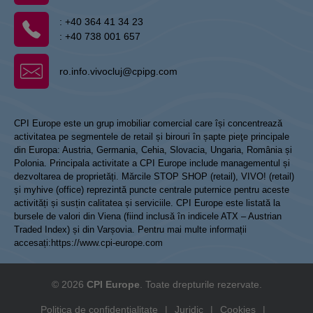
:
+40 364 41 34 23
:
+40 738 001 657
ro.info.vivocluj@cpipg.com
CPI Europe este un grup imobiliar comercial care își concentrează
activitatea pe segmentele de retail și birouri în șapte pieţe principale
din Europa: Austria, Germania, Cehia, Slovacia, Ungaria, România și
Polonia. Principala activitate a CPI Europe include managementul și
dezvoltarea de proprietăți. Mărcile STOP SHOP (retail), VIVO! (retail)
și myhive (office) reprezintă puncte centrale puternice pentru aceste
activități și susțin calitatea și serviciile. CPI Europe este listată la
bursele de valori din Viena (fiind inclusă în indicele ATX – Austrian
Traded Index) și din Varșovia. Pentru mai multe informații
accesați:
https://www.cpi-europe.com
© 2026
CPI Europe
. Toate drepturile rezervate.
Politica de confidențialitate
|
Juridic
|
Cookies
|