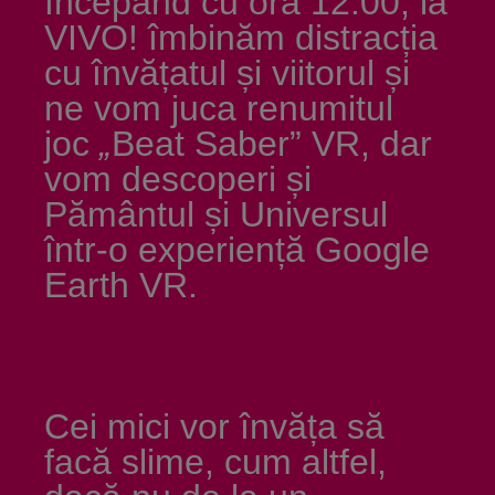
începând cu ora 12:00, la
VIVO! îmbinăm distracția
cu învățatul și viitorul și
ne vom juca renumitul
joc
„
Beat Saber” VR, dar
vom descoperi și
Pământul și Universul
într-o experiență Google
Earth VR.
Cei mici vor învăța să
facă slime, cum altfel,