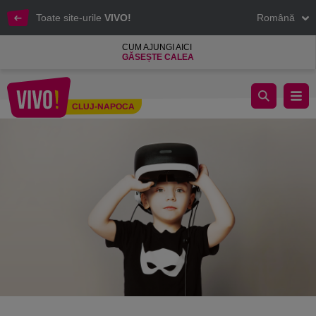
Toate site-urile
VIVO!
Română
CUM AJUNGI AICI
GĂSEȘTE CALEA
VIVO! devine centrul distracției
CLUJ-NAPOCA
Cluj-Napoca