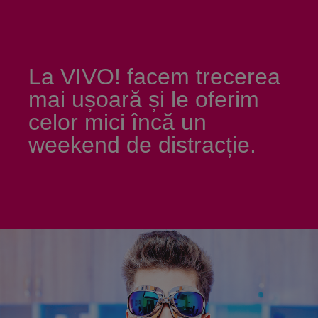
La VIVO! facem trecerea
mai ușoară și le oferim
celor mici încă un
weekend de distracție.