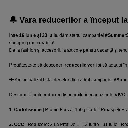
🔔 Vara reducerilor a început la
Între
16 iunie și 20 iulie
, dăm startul campaniei
#SummerS
shopping memorabilă!​​
De la fashion și accesorii, la articole pentru vacanță și ten
Pregătește-te să descoperi
reducerile verii
și să adaugi în
📢 Am actualizat lista ofertelor din cadrul campaniei
#Summ
Descoperă noile reduceri disponibile în magazinele
VIVO
!
1. Cartofisserie
| Promo Fortză: 150g Cartofi Proaspeți Prăj
2. CCC
| Reducere: 2 La Preț De 1 | 12 Iunie - 31 Iulie |