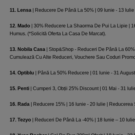
11. Lensa
| Reducere De Până La 50% | 09 Iunie - 13 Iulie 
12. Mado
| 30% Reducere La Shaorma De Pui La Lipie | 16 
Humus. (*Solicită Oferta La Casa De Marcat).
13. Nobila Casa
| Stop&Shop - Reduceri De Până La 60% | 0
Cumulează Cu Alte Reduceri, Vouchere Sau Coduri Promo
14. Optiblu
| Până La 50% Reducere | 01 Iunie - 31 Augus
15. Penti
| Cumperi 3, Obții 25% Discount | 01 Mai - 31 Iul
16. Rada
| Reducere 15% | 16 Iunie - 20 Iulie | Reducerea
17. Tezyo
| Reduceri De Până La -40% | 18 Iunie – 10 Iuli