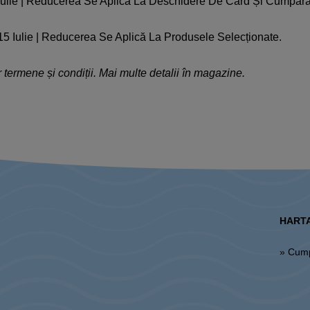
2 Iulie | Reducerea Se Aplică La Deschidere De Card Și Cumpără
5 Iulie | Reducerea Se Aplică La Produsele Selecționate.
termene și condiții. Mai multe detalii în magazine.
HARTA
» Cum