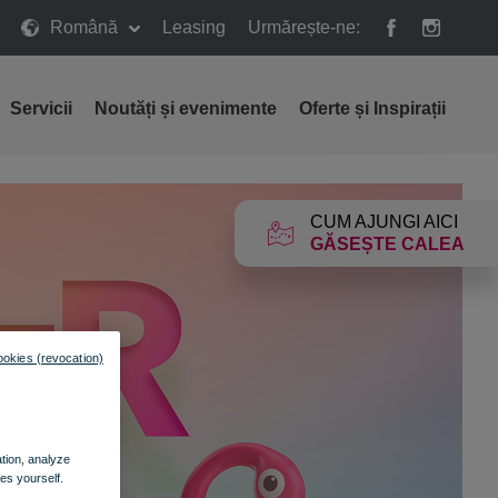
Română
Leasing
Urmărește-ne:
Servicii
Noutăți și evenimente
Oferte și Inspirații
CUM AJUNGI AICI
GĂSEȘTE CALEA
ookies (revocation)
ation, analyze
es yourself.