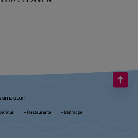
turi De Minim 29.90 Lei.
 SITE-ULUI:
părături
» Restaurante
» Distracție