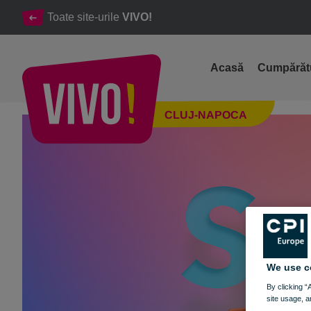
Toate site-urile
VIVO!
Acasă
Cumpărăt
🔔 Vara reducerilor a început la VIVO! 🔔​
CLUJ-NAPOCA
Cluj-Napoca
We use c
By clicking “
site usage, a