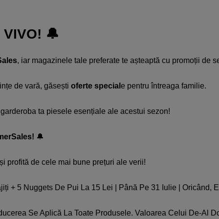
 VIVO! 🔔​
ales
, iar magazinele tale preferate te așteaptă cu promoții de s
dințe de vară, găsești
oferte special
e pentru întreaga familie.​​
 garderoba ta piesele esențiale ale acestui sezon!
erSales!
🔔
 și profită de cele mai bune prețuri ale verii!
iți + 5 Nuggets De Pui La 15 Lei | Până Pe 31 Iulie | Oricând, E
 Reducerea Se Aplică La Toate Produsele. Valoarea Celui De-Al D