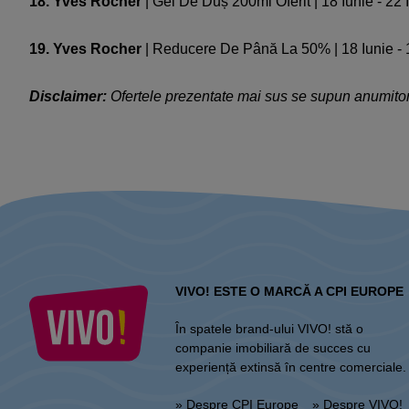
18. Yves Rocher
| Gel De Duș 200ml Oferit | 18 Iunie - 2
19. Yves Rocher
| Reducere De Până La 50% | 18 Iunie - 1
Disclaimer:
Ofertele prezentate mai sus se supun anumitor 
VIVO! ESTE O MARCĂ A CPI EUROPE
În spatele brand-ului VIVO! stă o
companie imobiliară de succes cu
experiență extinsă în centre comerciale.
» Despre CPI Europe
» Despre VIVO!