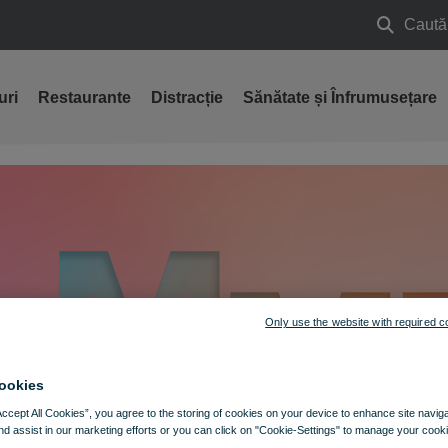
Caută
Caută
uri
Restaurante
Distracție
Sănătate și Înfrumusețare
Only use the website with required c
ookies
Accept All Cookies”, you agree to the storing of cookies on your device to enhance site navig
nd assist in our marketing efforts or you can click on "Cookie-Settings" to manage your cooki