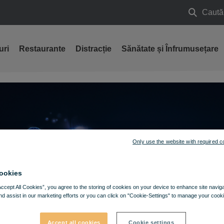
Caută
Caută
uri
Restaurante
Distracție
Sănătate și Înfrumusețare
Only use the website with required c
ookies
Accept All Cookies”, you agree to the storing of cookies on your device to enhance site navig
nd assist in our marketing efforts or you can click on "Cookie-Settings" to manage your cooki
Accept all cookies
Cookie settings