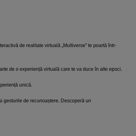
nteractivă
de
realitate
virtuală
„Multiverse”
te
poartă
într
-
arte
de o
experiență
virtuală
care
te
va
duce
în
alte
epoci
.
periență
unică
.
și
gesturile
de
recunoaștere
.
Descoperă
un