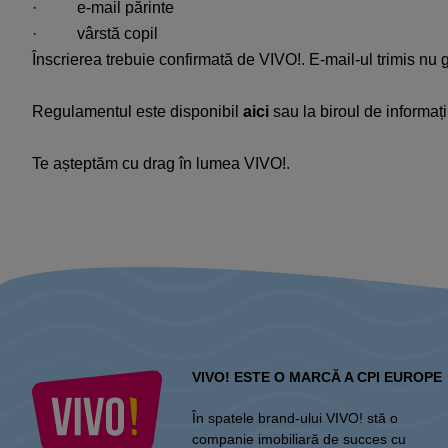
·
e-mail
părinte
·
vârstă
copil
Înscrierea
trebuie
confirmată
de VIVO!. E-mail-
ul
trimis
nu
Regulamentul
este
disponibil
aici
sau
la
biroul
de
informați
Te
așteptăm
cu drag
în
lumea
VIVO!.
VIVO! ESTE O MARCĂ A CPI EUROPE
În spatele brand-ului VIVO! stă o
companie imobiliară de succes cu