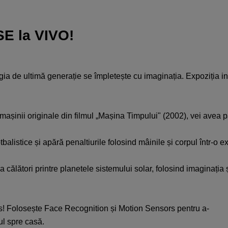
E la VIVO!
gia
de
ultimă
generație
se
împletește
cu
imaginația
.
Expoziția
i
mașinii
originale
din
filmul
„
Mașina
Timpului
" (2002),
vei
avea
p
otbalistice
și
apără
penaltiurile
folosind
mâinile
și
corpul
într
-o
ex
 a
călători
printre
planetele
sistemului
solar,
folosind
imaginația
s
!
Folosește
Face Recognition
și
Motion Sensors
pentru
a-
ul
spre
casă
.