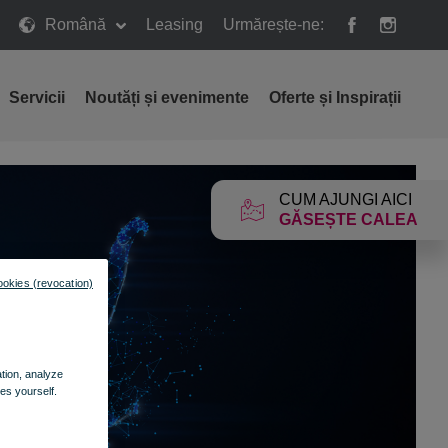
Română
Leasing
Urmărește-ne:
Servicii
Noutăți și evenimente
Oferte și Inspirații
CUM AJUNGI AICI
GĂSEȘTE CALEA
ookies (revocation)
ation, analyze
es yourself.