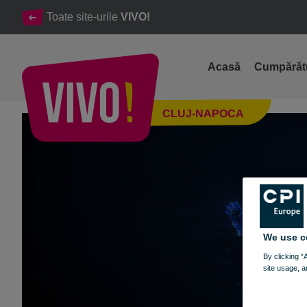
Toate site-urile
VIVO!
Acasă
Cumpărăt
Trăiește experiența MULTIVERSE la VIVO!
CLUJ-NAPOCA
Cluj-Napoca
We use c
By clicking “
site usage, a