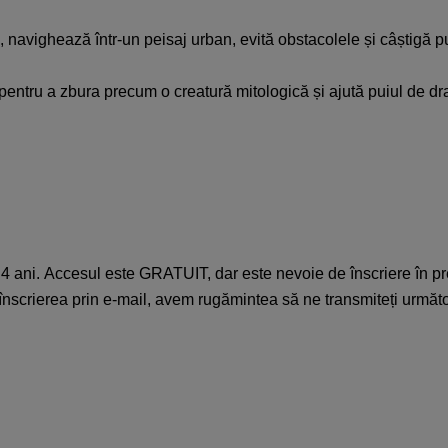
,
navighează
într
-un
peisaj
urban,
evită
obstacolele
și
câștigă
p
pentru
a
zbura
precum o
creatură
mitologică
și
ajută
puiul
de dr
4 ani.
Accesul
este
GRATUIT,
dar
este
nevoie
de
înscriere
în
pr
înscrierea
prin
e-mail,
avem
rugămintea
să
ne
transmiteți
următ