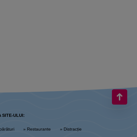
 SITE-ULUI:
părături
» Restaurante
» Distracție