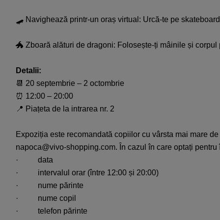
🛹
Navighează
printr
-un
oraș
virtual:
Urcă-te
pe skateboard
🐲
Zboară
alături
de
dragoni
:
Folosește-ți
mâinile
și
corpul
Detalii
:
📆
20
septembrie
– 2
octombrie
⏰
12:00 – 20:00
📍
Piațeta
de la
intrarea
nr. 2
Expoziția
este
recomandată
copiilor
cu
vârsta
mai
mare de 
napoca@vivo-
shopping.com
.
În
cazul
în
care
optați
pentru
·
data
·
intervalul
orar
(
între
12:00
și
20:00)
·
nume
părinte
·
nume
copil
·
telefon
părinte