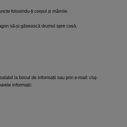
uncte
folosindu-ți
corpul
și
mâinile
.
agon
să-și
găsească
drumul
spre
casă
.
ealabil
la
biroul
de
informații
sau
prin
e-mail:
cluj-
oarele
informații
: