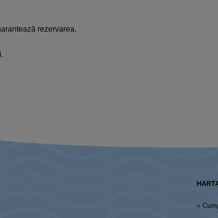
garantează
rezervarea
.
i
.
HARTA
» Cum