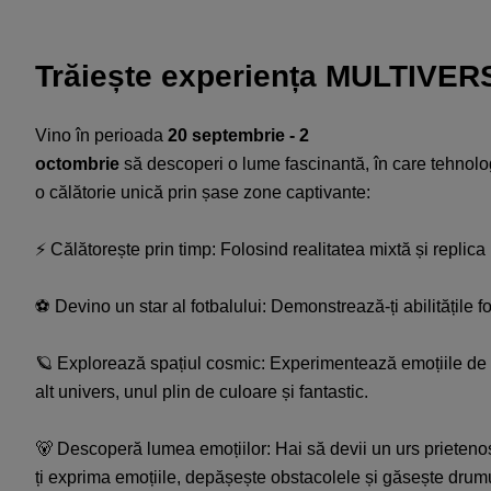
Trăiește
experiența
MULTIVERS
Vino
în
perioada
20
septembrie - 2
octombrie
să
descoperi
o
lume
fascinantă
,
în
care
tehnolo
o
călătorie
unică
prin
șase
zone
captivante
:
⚡
Călătorește
prin
timp
:
Folosind
realitatea
mixtă
și
replica
⚽
Devino un star al
fotbalului
:
Demonstrează-ți
abilitățile
f
🪐
Explorează
spațiul
cosmic:
Experimentează
emoțiile
de
alt
univers
,
unul
plin
de
culoare
și
fantastic.
🐻
Descoperă
lumea
emoțiilor
: Hai
să
devii
un
urs
prieteno
ți
exprima
emoțiile
,
depășește
obstacolele
și
găsește
drum