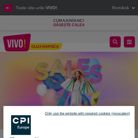
Toate site-urile
VIVO!
Română
CUM AJUNGI AICI
GĂSEȘTE CALEA
Shopping cu surprize de vară!
CLUJ-NAPOCA
Cluj-Napoca
Only use the website with required cookies (revocation)