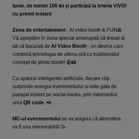
iunie, de minim 100 lei și participă la loteria VIVO!
cu premii instant
Zona de entertainment
- AI video booth & FUN🎤​
Vă așteptăm în zona special amenajată să testați și
să vă bucurați de
AI Video Booth
- un device care
combină tehnologia de ultima oră cu tradiționalul
concept de photo booth! 🤖📸​​
Cu ajutorul inteligentei artificiale, fiecare clip
surprinde energia evenimentului si este gata de
partajat instant pe social media, prin intermediul
unui
QR code
. 📲​​
MC-ul evenimentului
se va asigura că atmosfera
va fi una memorabilă! 🥳​​