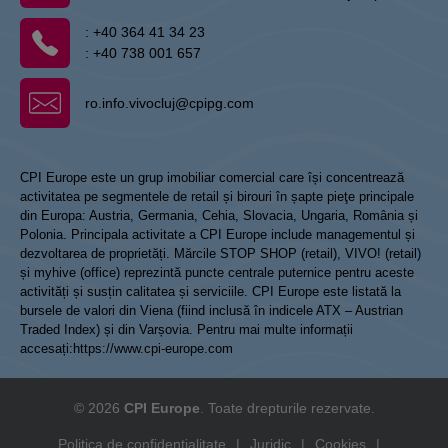
:
+40 364 41 34 23
:
+40 738 001 657
ro.info.vivocluj@cpipg.com
CPI Europe este un grup imobiliar comercial care își concentrează
activitatea pe segmentele de retail și birouri în șapte pieţe principale
din Europa: Austria, Germania, Cehia, Slovacia, Ungaria, România și
Polonia. Principala activitate a CPI Europe include managementul și
dezvoltarea de proprietăți. Mărcile STOP SHOP (retail), VIVO! (retail)
și myhive (office) reprezintă puncte centrale puternice pentru aceste
activități și susțin calitatea și serviciile. CPI Europe este listată la
bursele de valori din Viena (fiind inclusă în indicele ATX – Austrian
Traded Index) și din Varșovia. Pentru mai multe informații
accesați:
https://www.cpi-europe.com
© 2026
CPI Europe
. Toate drepturile rezervate.
Politica de confidențialitate
|
Juridic
|
Cookies
|