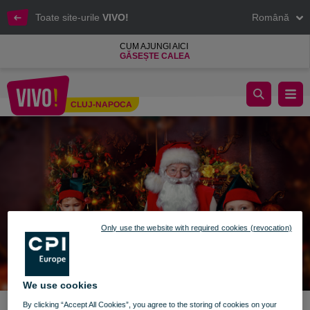
Toate site-urile
VIVO!
Română
CUM AJUNGI AICI
GĂSEȘTE CALEA
Sărbători de poveste la VIVO!
CLUJ-NAPOCA
Cluj-Napoca
Only use the website with required cookies (revocation)
We use cookies
By clicking “Accept All Cookies”, you agree to the storing of cookies on your