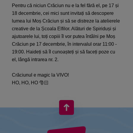
Pentru că niciun Crăciun nu e la fel fără el, pe 17 și
18 decembrie, cei mici sunt invitați să descopere
lumea lui Moș Crăciun și să se distreze la atelierele
creative de la Școala Elfilor. Alături de Spiriduși și
ajutoarele lui, toți copiii îl vor putea întâlni pe Moș
Crăciun pe 17 decembrie, în intervalul orar 11:00 -
19:00. Haideți să îl cunoașteți și să faceți poze cu
el, lângă intrarea nr. 2.
Crăciunul e magic la VIVO!
HO, HO, HO 🎅🏻