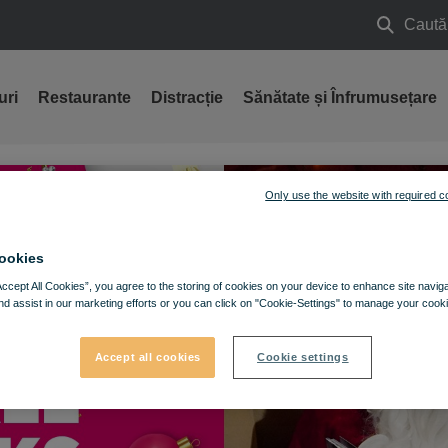
Caută
Caută
uri
Restaurante
Distracție
Sănătate și Înfrumusețare
Only use the website with required c
ookies
Accept All Cookies”, you agree to the storing of cookies on your device to enhance site navig
nd assist in our marketing efforts or you can click on "Cookie-Settings" to manage your cooki
Accept all cookies
Cookie settings