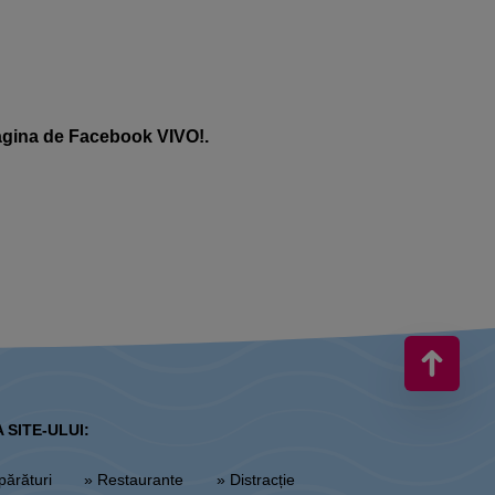
agina
de Facebook VIVO!.
 SITE-ULUI:
părături
» Restaurante
» Distracție