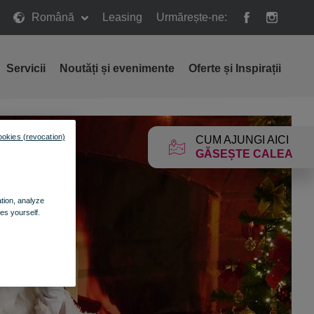
Română
Leasing
Urmărește-ne:
Servicii
Noutăți și evenimente
Oferte și Inspirații
ookies (revocation)
CUM AJUNGI AICI
GĂSEȘTE CALEA
ation, analyze
es yourself.