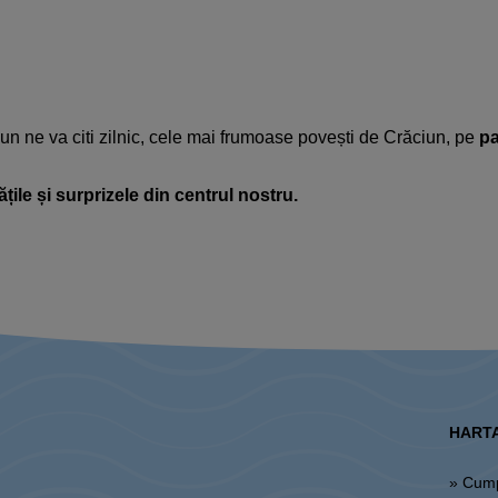
un ne va citi zilnic, cele mai frumoase povești de Crăciun, pe
p
țile
și
surprizele
din
centrul
nostru
.
HARTA
» Cum