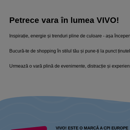
Petrece vara în lumea VIVO!
Inspirație, energie și trenduri pline de culoare - așa încep
Bucură-te de shopping în stilul tău și pune-ți la punct ținut
Urmează o vară plină de evenimente, distracție și experie
VIVO! ESTE O MARCĂ A CPI EUROPE