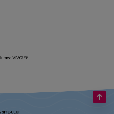
n lumea VIVO! 🌴
 SITE-ULUI: