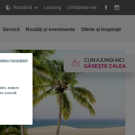
Română
Leasing
Urmărește-ne:
Servicii
Noutăți și evenimente
Oferte și Inspirații
CUM AJUNGI AICI
ookies (revocation)
GĂSEȘTE CALEA
ation, analyze
es yourself.