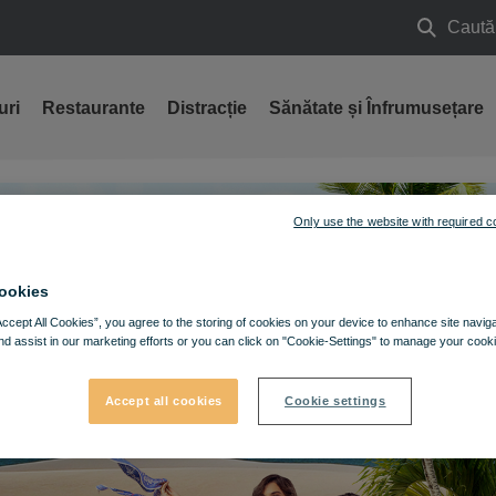
Caută
Caută
uri
Restaurante
Distracție
Sănătate și Înfrumusețare
Only use the website with required c
ookies
Accept All Cookies”, you agree to the storing of cookies on your device to enhance site navig
nd assist in our marketing efforts or you can click on "Cookie-Settings" to manage your cooki
Accept all cookies
Cookie settings