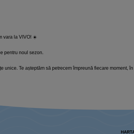
em vara la VIVO! ☀️
ele pentru noul sezon.
nțe unice. Te așteptăm să petrecem împreună fiecare moment, î
HARTA