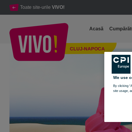
Toate site-urile
VIVO!
Acasă
Cumpărăt
Petrece vara în lumea VIVO!
CLUJ-NAPOCA
Cluj-Napoca
We use c
By clicking “
site usage, a