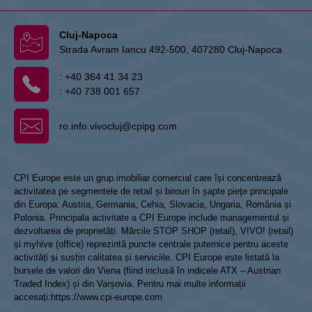
Cluj-Napoca
Strada Avram Iancu 492-500, 407280 Cluj-Napoca
:
+40 364 41 34 23
:
+40 738 001 657
ro.info.vivocluj@cpipg.com
CPI Europe este un grup imobiliar comercial care își concentrează
activitatea pe segmentele de retail și birouri în șapte pieţe principale
din Europa: Austria, Germania, Cehia, Slovacia, Ungaria, România și
Polonia. Principala activitate a CPI Europe include managementul și
dezvoltarea de proprietăți. Mărcile STOP SHOP (retail), VIVO! (retail)
și myhive (office) reprezintă puncte centrale puternice pentru aceste
activități și susțin calitatea și serviciile. CPI Europe este listată la
bursele de valori din Viena (fiind inclusă în indicele ATX – Austrian
Traded Index) și din Varșovia. Pentru mai multe informații
accesați:
https://www.cpi-europe.com