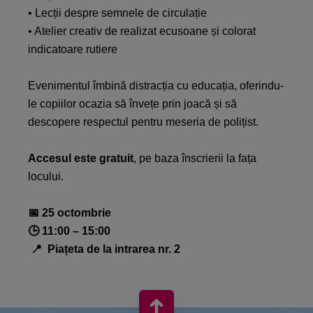
• Lecții despre semnele de circulație​
• Atelier creativ de realizat ecusoane și colorat
indicatoare rutiere​​
Evenimentul îmbină distracția cu educația, oferindu-
le copiilor ocazia să învețe prin joacă și să
descopere respectul pentru meseria de polițist.​
Accesul este gratuit
, pe baza înscrierii la fața
locului.​
📅 25 octombrie
🕒 11:00 – 15:00​
📍 Piațeta de la intrarea nr. 2