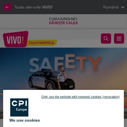
Toate site-urile
VIVO!
Română
CUM AJUNGI AICI
GĂSEȘTE CALEA
👮‍♂️ Micii cadeți iau cu asalt VIVO! ​
CLUJ-NAPOCA
Cluj-Napoca
Only use the website with required cookies (revocation)
We use cookies