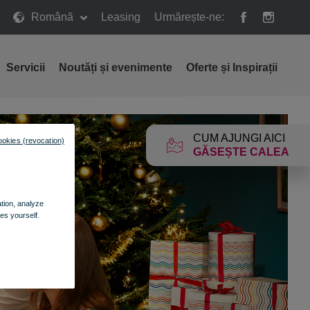
Română
Leasing
Urmărește-ne:
Servicii
Noutăți și evenimente
Oferte și Inspirații
CUM AJUNGI AICI
ookies (revocation)
GĂSEȘTE CALEA
ation, analyze
es yourself.