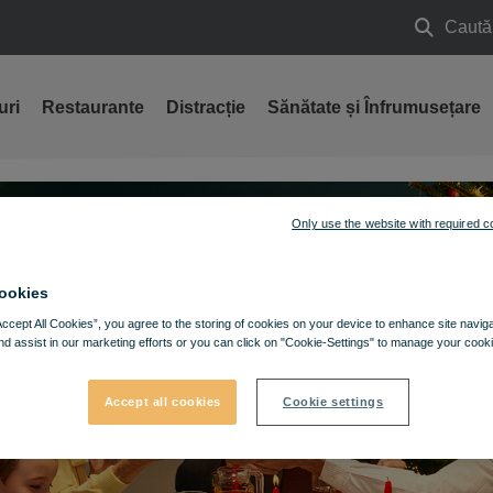
Caută
Caută
uri
Restaurante
Distracție
Sănătate și Înfrumusețare
Only use the website with required c
ookies
Accept All Cookies”, you agree to the storing of cookies on your device to enhance site navig
nd assist in our marketing efforts or you can click on "Cookie-Settings" to manage your cooki
Accept all cookies
Cookie settings