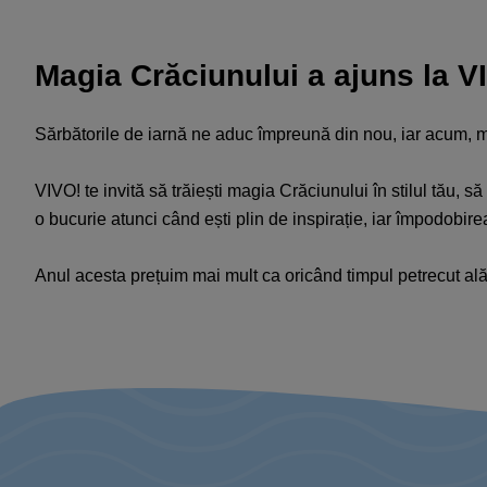
Magia Crăciunului a ajuns la V
Sărbătorile de iarnă ne aduc împreună din nou, iar acum, m
VIVO! te invită să trăiești magia Crăciunului în stilul tău,
o bucurie atunci când ești plin de inspirație, iar împodobir
Anul acesta prețuim mai mult ca oricând timpul petrecut ală