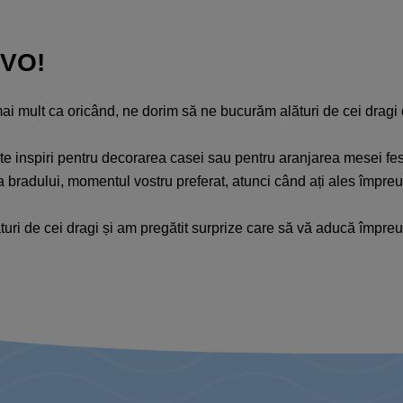
IVO!
ai mult ca oricând, ne dorim să ne bucurăm alături de cei drag
 să te inspiri pentru decorarea casei sau pentru aranjarea mesei 
ea bradului, momentul vostru preferat, atunci când ați ales împreu
turi de cei dragi și am pregătit surprize care să vă aducă împre