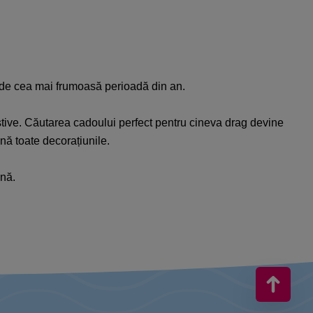
i de cea mai frumoasă perioadă din an.
festive. Căutarea cadoului perfect pentru cineva drag devine
nă toate decorațiunile.
ună.