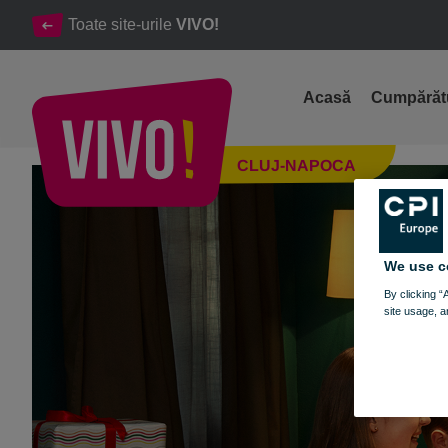
Toate site-urile
VIVO!
Acasă
Cumpărăt
Magia Crăciunului a ajuns la VIVO! Cluj-Napoca
CLUJ-NAPOCA
Cluj-Napoca
We use c
By clicking “
site usage, a