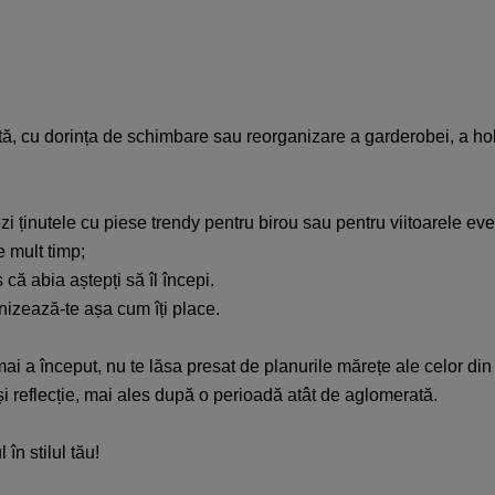
, cu dorința de schimbare sau reorganizare a garderobei, a hobby
ezi ținutele cu piese trendy pentru birou sau pentru viitoarele ev
e mult timp;
 că abia aștepți să îl începi.
nizează-te așa cum îți place.
mai a început, nu te lăsa presat de planurile mărețe ale celor din 
și reflecție, mai ales după o perioadă atât de aglomerată.
în stilul tău!