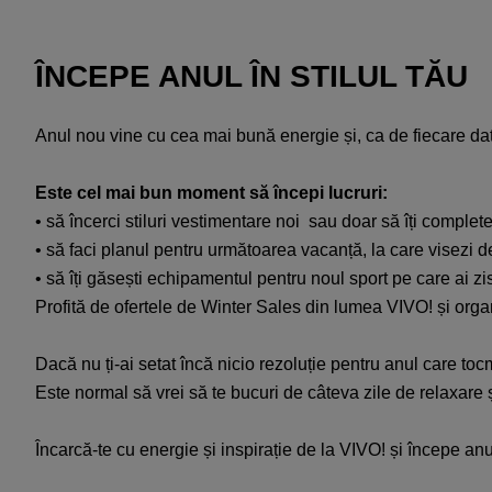
ÎNCEPE ANUL ÎN STILUL TĂU
Anul nou vine cu cea mai bună energie și, ca de fiecare dată
Este cel mai bun moment să începi lucruri:
• să încerci stiluri vestimentare noi sau doar să îți complet
• să faci planul pentru următoarea vacanță, la care visezi d
• să îți găsești echipamentul pentru noul sport pe care ai zis
Profită de ofertele de Winter Sales din lumea VIVO! și orga
Dacă nu ți-ai setat încă nicio rezoluție pentru anul care toc
Este normal să vrei să te bucuri de câteva zile de relaxare 
Încarcă-te cu energie și inspirație de la VIVO! și începe anul 