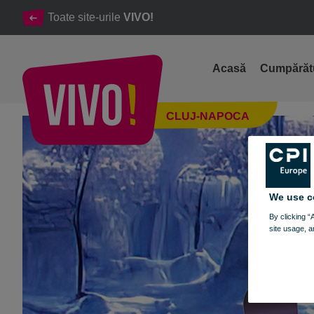
Toate site-urile
VIVO!
Acasă
Cumpărăt
ÎNCEPE ANUL ÎN STILUL TĂU
CLUJ-NAPOCA
Cluj-Napoca
We use c
By clicking “
site usage, a