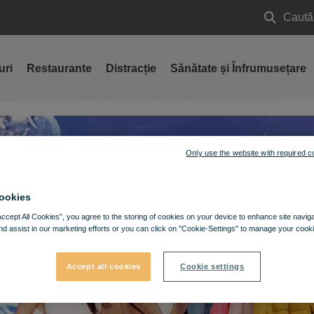
Caută
Caută
uri
Restaurante
Distracție
Sănătate și Înfrumusețare
Only use the website with required c
ookies
Accept All Cookies”, you agree to the storing of cookies on your device to enhance site navig
nd assist in our marketing efforts or you can click on "Cookie-Settings" to manage your cooki
Accept all cookies
Cookie settings