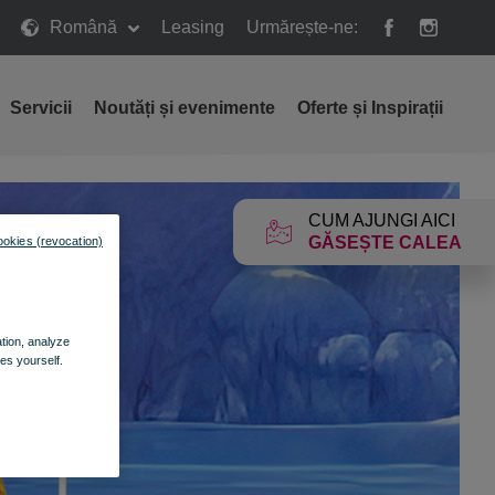
Română
Leasing
Urmărește-ne:
Servicii
Noutăți și evenimente
Oferte și Inspirații
CUM AJUNGI AICI
GĂSEȘTE CALEA
ookies (revocation)
ation, analyze
es yourself.