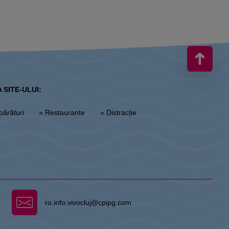
 SITE-ULUI:
părături
» Restaurante
» Distracție
ro.info.vivocluj@cpipg.com