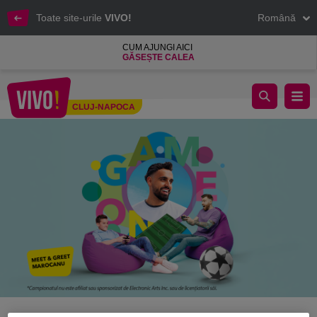
Toate site-urile
VIVO!
Română
CUM AJUNGI AICI
GĂSEȘTE CALEA
FOTBALUL SE JOACĂ. ÎN REALITATE. LA VIVO!
CLUJ-NAPOCA
Cluj-Napoca