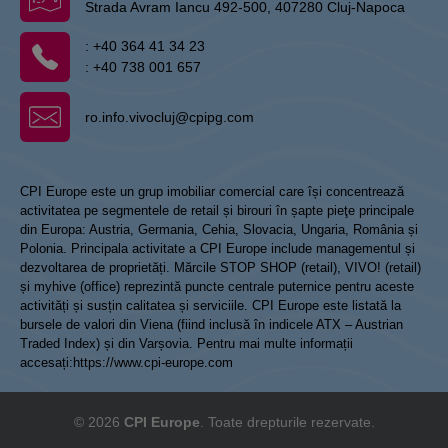
Strada Avram Iancu 492-500, 407280 Cluj-Napoca
:
+40 364 41 34 23
:
+40 738 001 657
ro.info.vivocluj@cpipg.com
CPI Europe este un grup imobiliar comercial care își concentrează
activitatea pe segmentele de retail și birouri în șapte pieţe principale
din Europa: Austria, Germania, Cehia, Slovacia, Ungaria, România și
Polonia. Principala activitate a CPI Europe include managementul și
dezvoltarea de proprietăți. Mărcile STOP SHOP (retail), VIVO! (retail)
și myhive (office) reprezintă puncte centrale puternice pentru aceste
activități și susțin calitatea și serviciile. CPI Europe este listată la
bursele de valori din Viena (fiind inclusă în indicele ATX – Austrian
Traded Index) și din Varșovia. Pentru mai multe informații
accesați:
https://www.cpi-europe.com
© 2026
CPI Europe
. Toate drepturile rezervate.