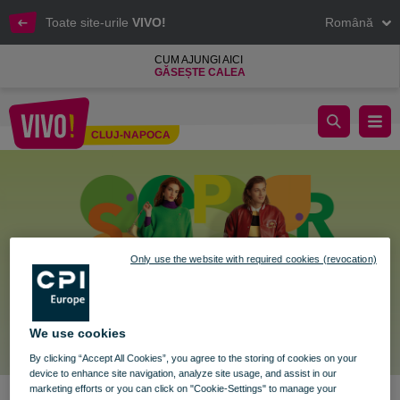
Toate site-urile
VIVO!
Română
CUM AJUNGI AICI
GĂSEȘTE CALEA
Fă loc primăverii în garderoba ta!​
CLUJ-NAPOCA
Cluj-Napoca
Only use the website with required cookies (revocation)
We use cookies
By clicking “Accept All Cookies”, you agree to the storing of cookies on your
device to enhance site navigation, analyze site usage, and assist in our
marketing efforts or you can click on "Cookie-Settings" to manage your