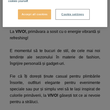
cookies yourself.
Fă loc primăverii în
Accept all cookies
Cookie settings
garderoba ta!​
La
VIVO!,
primăvara a sosit cu o energie vibrantă și
refreshing!​
E momentul să te bucuri de stil, de cele mai noi
tendințe ale sezonului în materie de fashion,
îngrijire personală și gadget-uri.​
Fie că îți dorești ținute casual pentru plimbările
însorite, outfituri elegante pentru evenimente
speciale sau pur și simplu vrei să te lași inspirat de
culorile primăverii, la
VIVO!
găsești tot ce ai nevoie
pentru a străluci.​