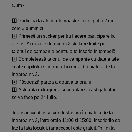
Cum?
1️⃣ Participă la atelierele noastre în cel puțin 2 din
cele 3 duminici.
2️⃣ Primești un sticker pentru fiecare participare la
atelier. Ai nevoie de minim 2 stickere lipite pe
talonul de campanie pentru a te înscrie în tombolă.
3️⃣ Completează talonul de campanie cu datele tale
și ale copilului și introdu-l în urna din piațeta de la
intrarea nr. 2.
4️⃣ Păstrează partea a doua a talonului.
5️⃣ Așteaptă extragerea și anunțarea câștigătorilor
se va face pe 24 iulie.
Toate activitățile se vor desfășura în piațeta de la
intrarea nr. 2, între orele 11:00 și 15:00. Înscrierile se
fac la fața locului, iar accesul este gratuit, în limita