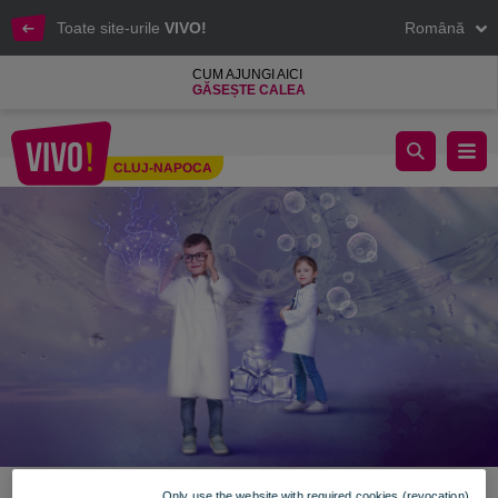
Toate site-urile
VIVO!
Română
CUM AJUNGI AICI
GĂSEȘTE CALEA
Experimente în lumea VIVO!
CLUJ-NAPOCA
Cluj-Napoca
Only use the website with required cookies (revocation)