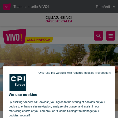
Toate site-urile
VIVO!
Română
CUM AJUNGI AICI
GĂSEȘTE CALEA
Back to school la VIVO!
CLUJ-NAPOCA
Cluj-Napoca
Only use the website with required cookies (revocation)
We use cookies
By clicking “Accept All Cookies”, you agree to the storing of cookies on your
device to enhance site navigation, analyze site usage, and assist in our
marketing efforts or you can click on "Cookie-Settings" to manage your
cookies yourself.