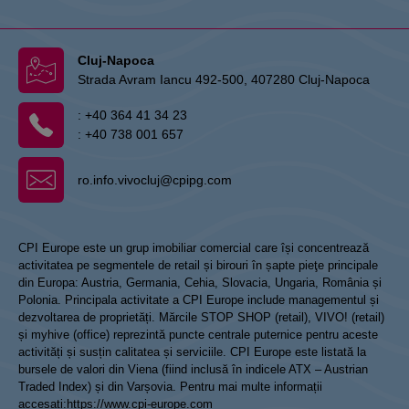
Cluj-Napoca
Strada Avram Iancu 492-500, 407280 Cluj-Napoca
:
+40 364 41 34 23
:
+40 738 001 657
ro.info.vivocluj@cpipg.com
CPI Europe este un grup imobiliar comercial care își concentrează
activitatea pe segmentele de retail și birouri în șapte pieţe principale
din Europa: Austria, Germania, Cehia, Slovacia, Ungaria, România și
Polonia. Principala activitate a CPI Europe include managementul și
dezvoltarea de proprietăți. Mărcile STOP SHOP (retail), VIVO! (retail)
și myhive (office) reprezintă puncte centrale puternice pentru aceste
activități și susțin calitatea și serviciile. CPI Europe este listată la
bursele de valori din Viena (fiind inclusă în indicele ATX – Austrian
Traded Index) și din Varșovia. Pentru mai multe informații
accesați:
https://www.cpi-europe.com