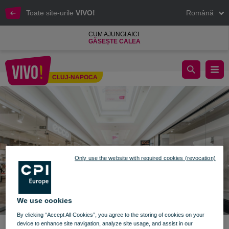
Toate site-urile
VIVO!
Română
CUM AJUNGI AICI
GĂSEȘTE CALEA
ANUNȚ - 28 MARTIE 2021
CLUJ-NAPOCA
Cluj-Napoca
Only use the website with required cookies (revocation)
We use cookies
By clicking “Accept All Cookies”, you agree to the storing of cookies on your
device to enhance site navigation, analyze site usage, and assist in our