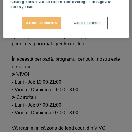
marketing efforts or you can click on "Cookie-Settings" to manage your
cookies yourself.
Dragi clienți și angajați ai centrului comercial VIVO!
Cluj-Napoca,
Accept all cookies
Cookie settings
E important să acordăm în continuare o atenție
sporită și să facem din siguranță și prevenție
prioritatea principală pentru noi toți.
În această perioadă, programul centrului nostru este
următorul:
⮞ VIVO!
• Luni - Joi: 10:00-21:00
• Vineri - Duminică: 10:00-18:00
⮞ Carrefour
• Luni - Joi: 07:00-21:00
• Vineri - Duminică: 07:00-18:00
Vă reamintim că zona de food court din VIVO!