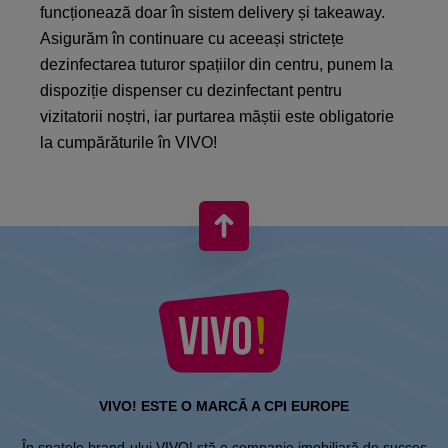
funcționează doar în sistem delivery și takeaway.
Asigurăm în continuare cu aceeași strictețe
dezinfectarea tuturor spațiilor din centru, punem la
dispoziție dispenser cu dezinfectant pentru
vizitatorii noștri, iar purtarea măștii este obligatorie
la cumpărăturile în VIVO!
VIVO! ESTE O MARCĂ A CPI EUROPE
În spatele brand-ului VIVO! stă o companie imobiliară de succes