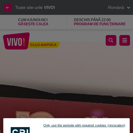
Toate site-urile
VIVO!
Română
CUM AJUNGI AICI
DESCHIS PÂNĂ 22:00
GĂSEȘTE CALEA
PROGRAM DE FUNCȚIONARE
Seven, divertisment, relaxare si voie buna
CLUJ-NAPOCA
Cluj-Napoca
Only use the website with required cookies (revocation)