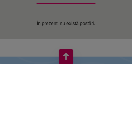
În prezent, nu există postări.
VIVO! ESTE O MARCĂ A CPI EUROPE
În spatele brand-ului VIVO! stă o companie imobiliară de succes
cu experiență extinsă în centre comerciale.