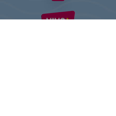
VIVO! ESTE O MARCĂ A CPI EUROPE
În spatele brand-ului VIVO! stă o companie imobiliară de succes
cu experiență extinsă în centre comerciale.
» Despre CPI Europe
» Despre VIVO!
HARTA SITE-ULUI:
» Cumpărături
» Distracție
» Restaurante