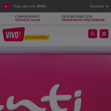
Toate site-urile
VIVO!
Română
CUM AJUNGI AICI
DESCHIS PÂNĂ 22:00
GĂSEȘTE CALEA
PROGRAM DE FUNCȚIONARE
Penti, magazin de lenjerie intima, costume de baie
CLUJ-NAPOCA
Cluj-Napoca