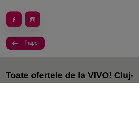
Înapoi
Toate ofertele de la VIVO! Cluj-
Napoca
În prezent, nu există postări.