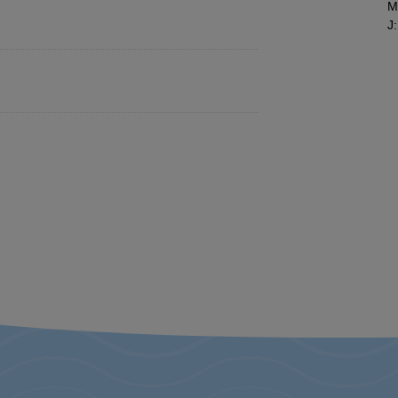
M
J
: