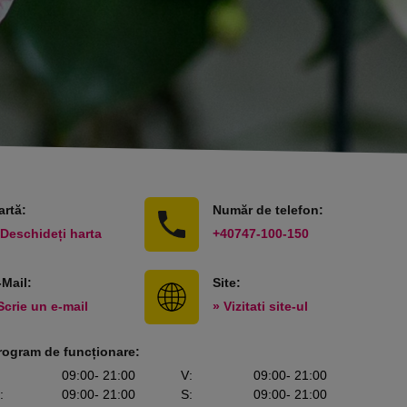
artă:
Număr de telefon:
 Deschideți harta
+40747-100-150
-Mail:
Site:
Scrie un e-mail
» Vizitati site-ul
rogram de funcționare:
09:00
- 21:00
V
:
09:00
- 21:00
:
09:00
- 21:00
S
:
09:00
- 21:00