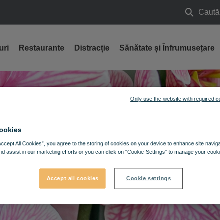
Caută
Caută
uri
Restaurante
Distracție
Sănătate și Înfrumusețare
CUM AJU
Only use the website with required c
GĂSEȘT
ookies
Accept All Cookies”, you agree to the storing of cookies on your device to enhance site navig
nd assist in our marketing efforts or you can click on "Cookie-Settings" to manage your cooki
Accept all cookies
Cookie settings