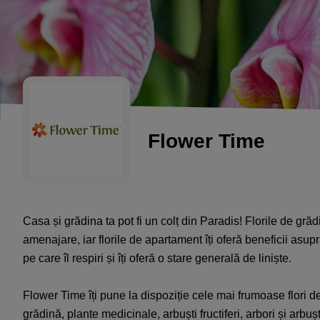
Flower Time
Casa și grădina ta pot fi un colț din Paradis! Florile de grăd
amenajare, iar florile de apartament îți oferă beneficii asupra
pe care îl respiri și îți oferă o stare generală de liniște.
Flower Time îți pune la dispoziție cele mai frumoase flori 
grădină, plante medicinale, arbuști fructiferi, arbori și arbu