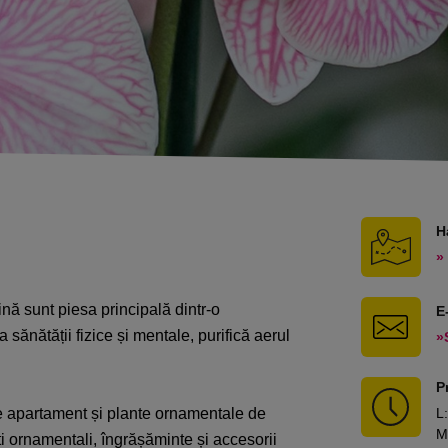
H
»
ină sunt piesa principală dintr-o
E
 sănătății fizice și mentale, purifică aerul
»
P
de apartament și plante ornamentale de
L
:
M
ști ornamentali, îngrășăminte și accesorii