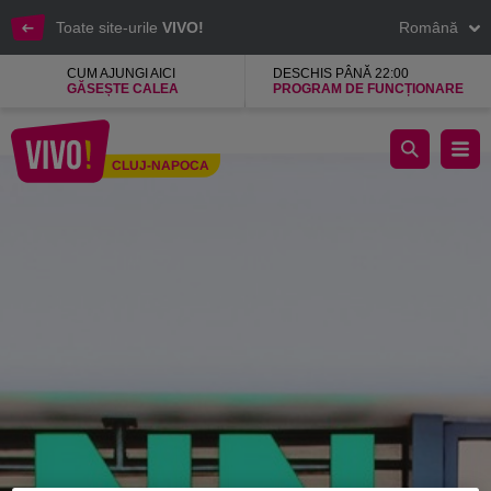
Toate site-urile
VIVO!
Română
CUM AJUNGI AICI
DESCHIS PÂNĂ 22:00
GĂSEȘTE CALEA
PROGRAM DE FUNCȚIONARE
Deichman ofera incaltaminte la cele mai bune preturi
CLUJ-NAPOCA
Cluj-Napoca