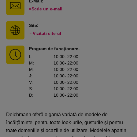
E-Mail:
»Scrie un e-mail
Site:
» Vizitati site-ul
Program de funcționare:
L
:
10:00
- 22:00
M
:
10:00
- 22:00
M
:
10:00
- 22:00
J
:
10:00
- 22:00
V
:
10:00
- 22:00
S
:
10:00
- 22:00
D
:
10:00
- 22:00
Deichmann oferă o gamă variată de modele de
încălțăminte pentru toate look-urile, gusturile și pentru
toate domeniile și ocaziile de utilizare. Modelele aparțin