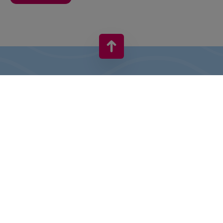
VIVO! ESTE O MARCĂ A CPI EUROPE
În spatele brand-ului VIVO! stă o companie imobiliară de succes
cu experiență extinsă în centre comerciale.
» Despre CPI Europe
» Despre VIVO!
HARTA SITE-ULUI: