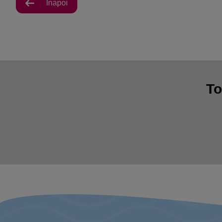
Înapoi
To