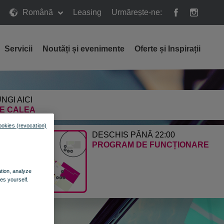
Română
Leasing
Urmărește-ne:
Servicii
Noutăți și evenimente
Oferte și Inspirații
NGI AICI
E CALEA
ookies (revocation)
DESCHIS PÂNĂ 22:00
PROGRAM DE FUNCȚIONARE
ation, analyze
es yourself.