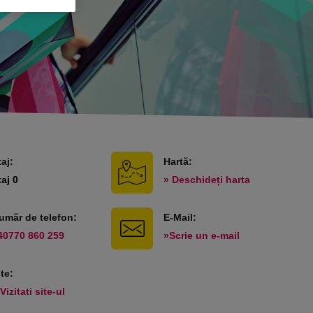
taj:
Hartă:
taj 0
» Deschideți harta
umăr de telefon:
E-Mail:
40770 860 259
»Scrie un e-mail
ite:
Vizitati site-ul