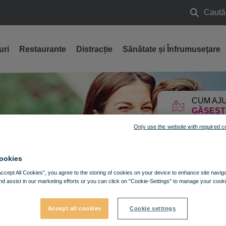
Caută
Caută
uri
Restaurante
Distracție
Sănătate și Înfrumusețare
CUM AJU
GĂSEȘT
Only use the website with required c
ookies
Accept All Cookies”, you agree to the storing of cookies on your device to enhance site navig
nd assist in our marketing efforts or you can click on "Cookie-Settings" to manage your cooki
Accept all cookies
Cookie settings