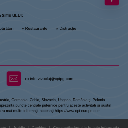
 SITE-ULUI:
părături
» Restaurante
» Distracție
ro.info.vivocluj@cpipg.com
 Austria, Germania, Cehia, Slovacia, Ungaria, România și Polonia.
prezintă puncte centrale puternice pentru aceste activități și susțin
ntru mai multe informații accesați:
https://www.cpi-europe.com
tate
|
Juridic
|
Cookies
|
Consimțământul la buletin informativ