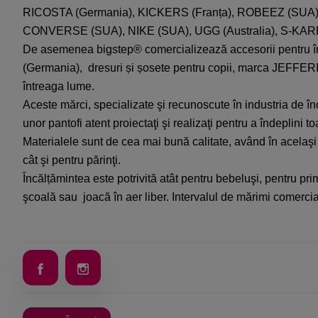
RICOSTA (Germania), KICKERS (Franța), ROBEEZ (SU
CONVERSE (SUA), NIKE (SUA), UGG (Australia), S-KAR
De asemenea bigstep® comercializează accesorii pentru î
(Germania), dresuri și șosete pentru copii, marca JEFFE
întreaga lume.
Aceste mărci, specializate şi recunoscute în industria de în
unor pantofi atent proiectaţi şi realizaţi pentru a îndeplini to
Materialele sunt de cea mai bună calitate, având în acelaşi 
cât şi pentru părinţi.
Încălțămintea este potrivită atât pentru bebeluşi, pentru primi
şcoală sau joacă în aer liber. Intervalul de mărimi comercial