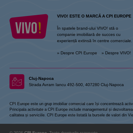
VIVO! ESTE O MARCĂ A CPI EUROPE
În spatele brand-ului VIVO! stă o
companie imobiliară de succes cu
experiență extinsă în centre comerciale.
» Despre CPI Europe
» Despre VIVO!
Cluj-Napoca
Strada Avram Iancu 492-500, 407280 Cluj-Napoca
CPI Europe este un grup imobiliar comercial care își concentrează activi
Principala activitate a CPI Europe include managementul și dezvoltarea de
calitatea și serviciile. CPI Europe este listată la bursele de valori din 
© 2026
CPI Europe
. Toate drepturile rezervate.