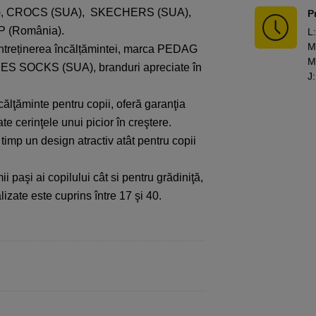
A), CROCS (SUA), SKECHERS (SUA),
P
P (România).
L
:
M
ntreținerea încălțămintei, marca PEDAG
M
RIES SOCKS (SUA), branduri apreciate în
J
:
călţăminte pentru copii, oferă garanţia
ate cerinţele unui picior în creştere.
timp un design atractiv atât pentru copii
i paşi ai copilului cât si pentru grădiniţă,
izate este cuprins între 17 şi 40.