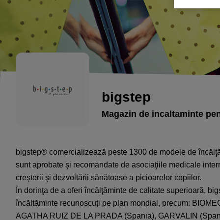
bigstep
Magazin de incaltaminte pen
bigstep® comercializează peste 1300 de modele de încălţăm
sunt aprobate şi recomandate de asociaţiile medicale intern
creşterii şi dezvoltării sănătoase a picioarelor copiilor.
În dorinţa de a oferi încălţăminte de calitate superioară, 
încăltăminte recunoscuți pe plan mondial, precum: BIO
AGATHA RUIZ DE LA PRADA (Spania), GARVALIN (Spania),