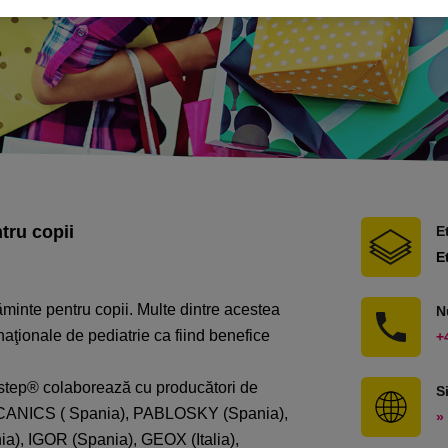
tru copii
E
E
inte pentru copii. Multe dintre acestea
N
aţionale de pediatrie ca fiind benefice
+
bigstep® colaborează cu producători de
S
MECANICS ( Spania), PABLOSKY (Spania),
» 
 IGOR (Spania), GEOX (Italia),