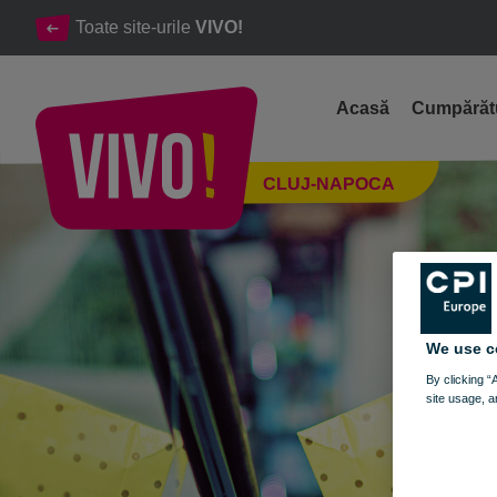
Toate site-urile
VIVO!
Acasă
Cumpărăt
Articole de incaltaminte pentru copii
CLUJ-NAPOCA
Cluj-Napoca
We use c
By clicking “
site usage, a