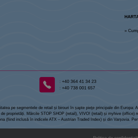
HARTA
» Cum
:
+40 364 41 34 23
:
+40 738 001 657
tatea pe segmentele de retail și birouri în șapte pieţe principale din Europa:
 proprietăți. Mărcile STOP SHOP (retail), VIVO! (retail) și myhive (office) re
Viena (fiind inclusă în indicele ATX – Austrian Traded Index) și din Varșovia. Pe
Politica de confidențiali