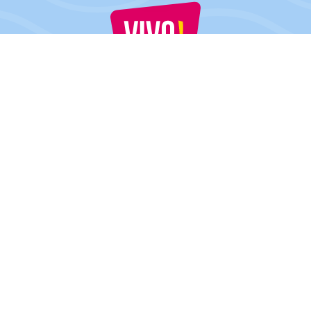
VIVO! ESTE O MARCĂ A CPI EUROPE
În spatele brand-ului VIVO! stă o companie imobiliară de succes
cu experiență extinsă în centre comerciale.
» Despre CPI Europe
» Despre VIVO!
HARTA SITE-ULUI:
» Cumpărături
» Distracție
» Restaurante
Cluj-Napoca