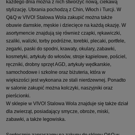
każdego dnia można z nich stworzyć nową, ciekawą
stylizację. Ubrania pochodzą z Chin, Włoch i Turcji. W
Q&Q w VIVO! Stalowa Wola zakupić można także
obuwie damskie, męskie i dziecięce na każdą okazję. W
asortymencie znajdują się również czapki, rękawiczki,
szaliki, walizki, torby podróżne, torebki, plecaki, portfele,
zegarki, paski do spodni, krawaty, okulary, zabawki,
kosmetyki, artykuły do włosów, stroje kąpielowe, pościel,
ręczniki, drobny sprzęt AGD, artykuły wędkarskie,
samochodowe i szkolne oraz biżuteria, która w
większości jest wykonana ze stali nierdzewnej. Ponadto
w salonie zakupić można kolczyki, naszyjniki oraz
pierścionki.
W sklepie w VIVO! Stalowa Wola znajduje się także dział
dla zwierząt, posiadający smycze, obroże, miski,
zabawki, a także legowiska.
Serdecznie zapraszamy na zakupy do sklepu Q&Q w