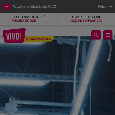
Wszystkie lokalizacje
VIVO!
Polski
JAK DO NAS DOTRZEĆ
OTWARTE DO 21:00
ZNAJDŹ DROGĘ
GODZINY OTWARCIA
Odzież, Obuwie, Dodatki, Mały sprzęt AGD
STALOWA WOLA
Stalowa Wola