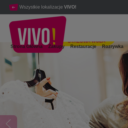
Wszystkie lokalizacje
VIVO!
STALOWA WOLA
Oferty
Strona Główna
Zakupy
Restauracje
Rozrywka
Stalowa Wola