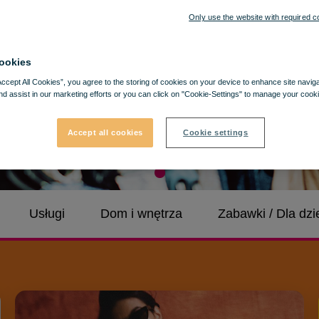
Only use the website with required c
ookies
Accept All Cookies”, you agree to the storing of cookies on your device to enhance site navig
nd assist in our marketing efforts or you can click on "Cookie-Settings" to manage your cooki
Accept all cookies
Cookie settings
Usługi
Dom i wnętrza
Zabawki / Dla dzi