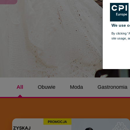
We use c
By clicking “
site usage, a
All
Obuwie
Moda
Gastronomia