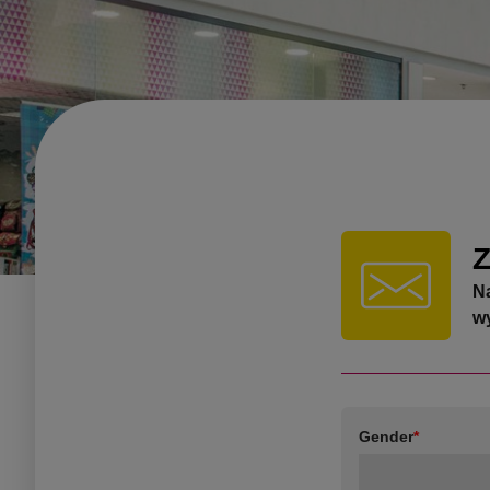
Z
N
wy
Gender
*