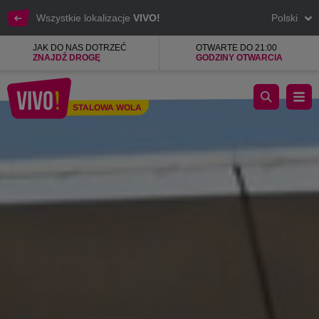
Wszystkie lokalizacje
VIVO!
Polski
JAK DO NAS DOTRZEĆ
OTWARTE DO 21:00
ZNAJDŹ DROGĘ
GODZINY OTWARCIA
VIVO! Stalowa Wola - modne zakupy i najlepsza rozrywka.
STALOWA WOLA
Stalowa Wola