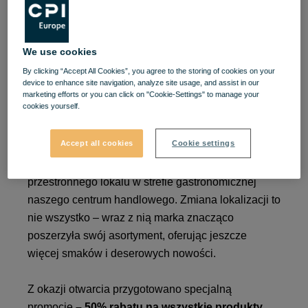
Nowe miejsce, nowe
smaki! Wielkie otwarcie
We use cookies
By clicking “Accept All Cookies”, you agree to the storing of cookies on your
Gelato Shop już 31
device to enhance site navigation, analyze site usage, and assist in our
marketing efforts or you can click on "Cookie-Settings" to manage your
stycznia
cookies yourself.
Accept all cookies
Cookie settings
Miłośnicy słodkich przyjemności mają powód do
radości! Gelato Shop przeniósł się do nowego,
przestronnego lokalu w strefie gastronomicznej
naszego centrum handlowego. Zmiana lokalizacji to
nie wszystko – wraz z nią marka znacząco
poszerzyła swój asortyment, oferując jeszcze
więcej smaków i deserowych nowości.
Z okazji otwarcia przygotowano specjalną
promocję
– 50% rabatu na wszystkie produkty