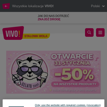
Wszystkie lokalizacje
VIVO!
Polski
JAK DO NAS DOTRZEĆ
ZNAJDŹ DROGĘ
Nowe miejsce, nowe smaki! Wielkie otwarcie Gelato Shop już 3
STALOWA WOLA
Stalowa Wola
Only use the website with required cookies (revocation)