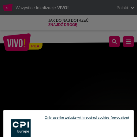
Wszystkie lokalizacje
VIVO!
Polski
JAK DO NAS DOTRZEĆ
ZNAJDŹ DROGĘ
Złoty przycisk: Wciśnij i wygraj!
PIŁA
Piła
Only use the website with required cookies (revocation)