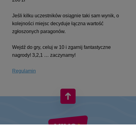
Jeśli kilku uczestników osiągnie taki sam wynik, o
kolejności miejsc decyduje łączna wartość
zgłoszonych paragonów.
Wejdź do gry, celuj w 10 i zgarnij fantastyczne
nagrody! 3,2,1 … zaczynamy!
Regulamin