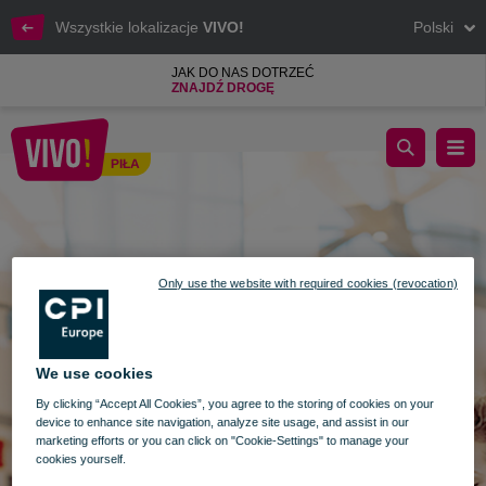
Wszystkie lokalizacje
VIVO!
Polski
JAK DO NAS DOTRZEĆ
ZNAJDŹ DROGĘ
Wyszukaj
PIŁA
Piła
Only use the website with required cookies (revocation)
We use cookies
By clicking “Accept All Cookies”, you agree to the storing of cookies on your
device to enhance site navigation, analyze site usage, and assist in our
marketing efforts or you can click on "Cookie-Settings" to manage your
cookies yourself.