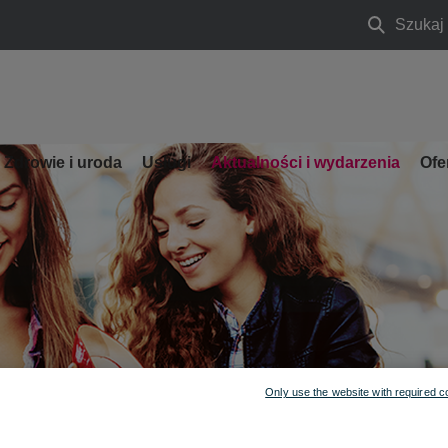
Szukaj
Szukaj
Zdrowie i uroda
Usługi
Aktualności i wydarzenia
Ofe
Only use the website with required c