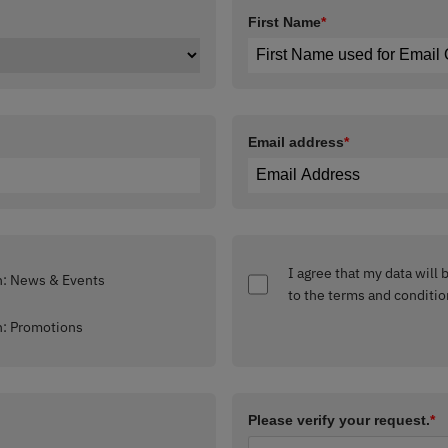
First Name
*
Email address
*
I agree that my data will
Interested in: News & Events
to the terms and conditio
Interested in: Promotions
Please verify your request.
*