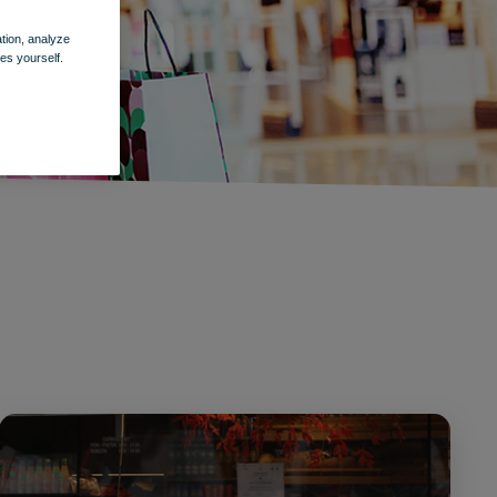
ation, analyze
es yourself.