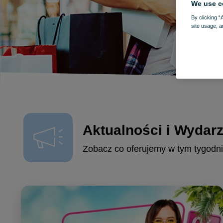
We use c
By clicking “
site usage, a
Aktualności i Wydar
Zobacz co oferujemy w tym tygodni