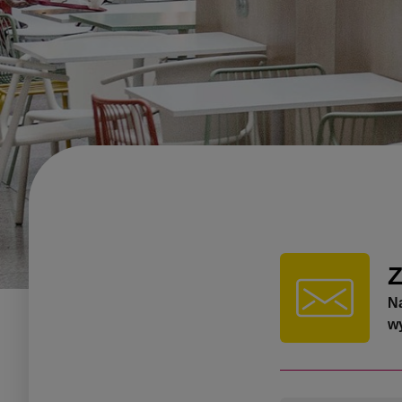
Z
N
wy