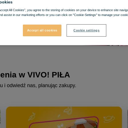
ookies
Accept All Cookies”, you agree to the storing of cookies on your device to enhance site navig
nd assist in our marketing efforts or you can click on "Cookie-Settings" to manage your cooki
Accept all cookies
Cookie settings
zenia w VIVO! PIŁA
u i odwiedź nas, planując zakupy.