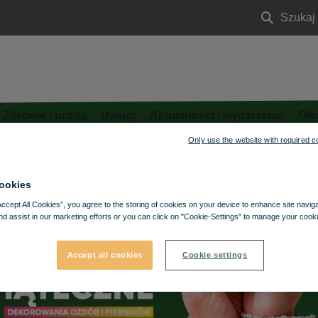
Szukaj
Szukaj
Zdrowie i uroda
Usługi
Aktualności i wydarzenia
Ofe
Only use the website with required c
ookies
Accept All Cookies”, you agree to the storing of cookies on your device to enhance site navig
nd assist in our marketing efforts or you can click on "Cookie-Settings" to manage your cooki
Accept all cookies
Cookie settings