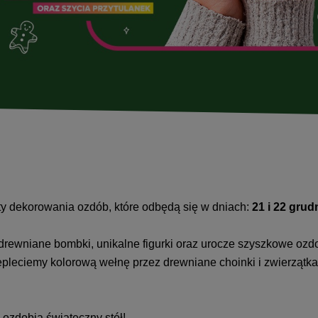
ty dekorowania ozdób, które odbędą się w dniach:
21 i 22 grud
drewniane bombki, unikalne figurki oraz urocze szyszkowe oz
zepleciemy kolorową wełnę przez drewniane choinki i zwierzątka
 ozdobią świąteczny stół!