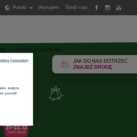
Polski
Wynajem
Śledź nas:
rty
»
Karta Podarunkowa
ookies (revocation)
JAK DO NAS DOTRZEĆ
ZNAJDŹ DROGĘ
ation, analyze
es yourself.