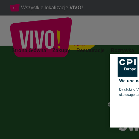
Wszystkie lokalizacje
VIVO!
PIŁA
Świąteczne Warsztaty w VIVO!
Strona Główna
Zakupy
Restauracje
Rozrywka
Piła
We use c
By clicking “
site usage, a