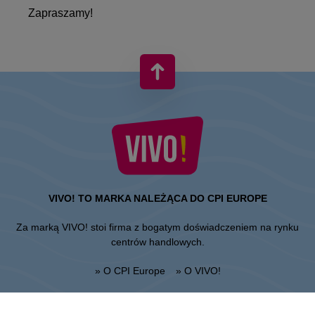
Zapraszamy!
VIVO! TO MARKA NALEŻĄCA DO CPI EUROPE
Za marką VIVO! stoi firma z bogatym doświadczeniem na rynku
centrów handlowych.
» O CPI Europe
» O VIVO!
MAPA STRONY: