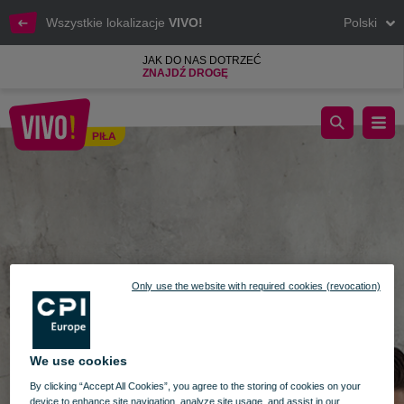
Wszystkie lokalizacje
VIVO!
Polski
JAK DO NAS DOTRZEĆ
ZNAJDŹ DROGĘ
SALON MARKI BORGIO JUŻ OTWARTY!
PIŁA
Piła
Only use the website with required cookies (revocation)
We use cookies
By clicking “Accept All Cookies”, you agree to the storing of cookies on your
device to enhance site navigation, analyze site usage, and assist in our