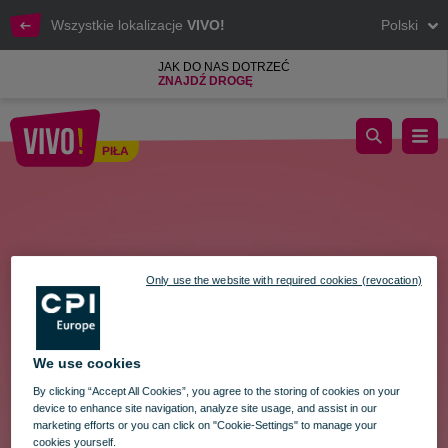
Wszystkie lokalizacje
VIVO!
Polski
JAK DO NAS DOTRZEĆ
ZNAJDŹ DROGĘ
Jarmark Wielkanocny
PIŁA
Piła
Only use the website with required cookies (revocation)
We use cookies
By clicking “Accept All Cookies”, you agree to the storing of cookies on your
device to enhance site navigation, analyze site usage, and assist in our
marketing efforts or you can click on "Cookie-Settings" to manage your
cookies yourself.