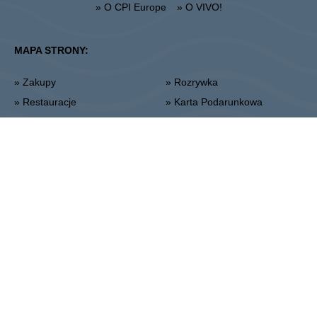
» O CPI Europe
» O VIVO!
MAPA STRONY:
» Zakupy
» Rozrywka
» Restauracje
» Karta Podarunkowa
Piła
ul. 14 Lutego 26, 64-920 Piła
Administracja:
+48 67 350 16 00
:
CPI Europe to firma z sektora nieruchomości komercyjnych, której
działalność skupia się na obiektach handlowych oraz biurowych na
siedmiu głównych europejskich rynkach, tj. w Austrii, Niemczech,
Czechach, Słowacji, Węgrzech, Rumunii oraz Polsce. Podstawa