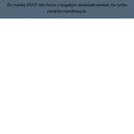
Za marką VIVO! stoi firma z bogatym doświadczeniem na rynku
centrów handlowych.
» O CPI Europe
» O VIVO!
MAPA STRONY:
» Zakupy
» Rozrywka
» Restauracje
» Karta Podarunkowa
Piła
ul. 14 Lutego 26, 64-920 Piła
Administracja:
+48 67 350 16 00
:
CPI Europe to firma z sektora nieruchomości komercyjnych, której