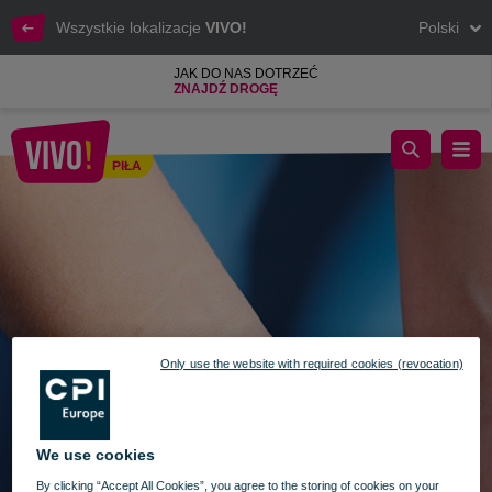
Wszystkie lokalizacje
VIVO!
Polski
JAK DO NAS DOTRZEĆ
ZNAJDŹ DROGĘ
BADANIA MAMMOGRAFICZNE DLA KOBIET 35+ - 8.03.2024
PIŁA
Piła
Only use the website with required cookies (revocation)
We use cookies
By clicking “Accept All Cookies”, you agree to the storing of cookies on your