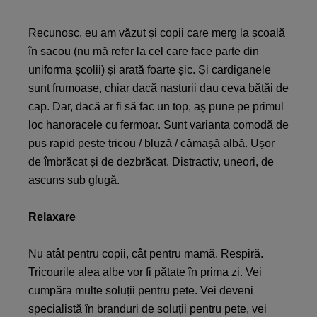
Recunosc, eu am văzut și copii care merg la școală
în sacou (nu mă refer la cel care face parte din
uniforma școlii) și arată foarte șic. Și cardiganele
sunt frumoase, chiar dacă nasturii dau ceva bătăi de
cap. Dar, dacă ar fi să fac un top, aș pune pe primul
loc hanoracele cu fermoar. Sunt varianta comodă de
pus rapid peste tricou / bluză / cămașă albă. Ușor
de îmbrăcat și de dezbrăcat. Distractiv, uneori, de
ascuns sub glugă.
Relaxare
Nu atât pentru copii, cât pentru mamă. Respiră.
Tricourile alea albe vor fi pătate în prima zi. Vei
cumpăra multe soluții pentru pete. Vei deveni
specialistă în branduri de soluții pentru pete, vei