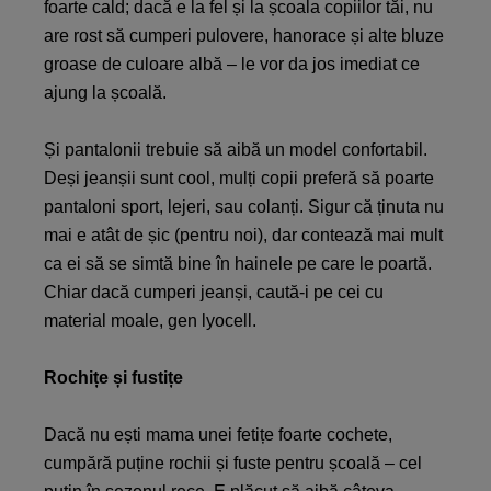
foarte cald; dacă e la fel și la școala copiilor tăi, nu
are rost să cumperi pulovere, hanorace și alte bluze
groase de culoare albă – le vor da jos imediat ce
ajung la școală.
Și pantalonii trebuie să aibă un model confortabil.
Deși jeanșii sunt cool, mulți copii preferă să poarte
pantaloni sport, lejeri, sau colanți. Sigur că ținuta nu
mai e atât de șic (pentru noi), dar contează mai mult
ca ei să se simtă bine în hainele pe care le poartă.
Chiar dacă cumperi jeanși, caută-i pe cei cu
material moale, gen lyocell.
Rochițe și fustițe
Dacă nu ești mama unei fetițe foarte cochete,
cumpără puține rochii și fuste pentru școală – cel