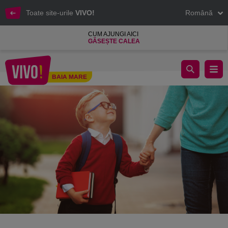
Toate site-urile
VIVO!
Română
CUM AJUNGI AICI
GĂSEȘTE CALEA
Începe școala: listă de haine noi pentru cei mici.
BAIA MARE
Baia Mare