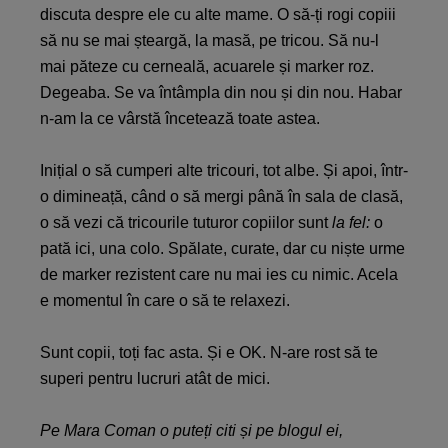
discuta despre ele cu alte mame. O să-ți rogi copiii
să nu se mai șteargă, la masă, pe tricou. Să nu-l
mai păteze cu cerneală, acuarele și marker roz.
Degeaba. Se va întâmpla din nou și din nou. Habar
n-am la ce vârstă încetează toate astea.
Inițial o să cumperi alte tricouri, tot albe. Și apoi, într-
o dimineață, când o să mergi până în sala de clasă,
o să vezi că tricourile tuturor copiilor sunt
la fel:
o
pată ici, una colo. Spălate, curate, dar cu niște urme
de marker rezistent care nu mai ies cu nimic. Acela
e momentul în care o să te relaxezi.
Sunt copii, toți fac asta. Și e OK. N-are rost să te
superi pentru lucruri atât de mici.
Pe Mara Coman o puteți citi și pe blogul ei,