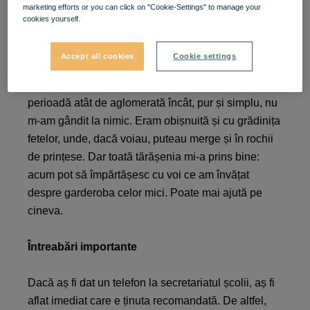
marketing efforts or you can click on "Cookie-Settings" to manage your
Experiența mea zice că niciunul.
cookies yourself.
M-ar fi ajutat ca, înainte să mă duc la shopping
Accept all cookies
Cookie settings
pentru începutul școlii, să fi întrebat pe cineva. Să fi
citit un articol, să primesc un sfat. Însă aveam o
perioadă atât de aglomerată încât, pur și simplu, nu
m-am gândit la nimic. Eram obișnuită și cu grădinița
fetelor, unde, dacă voiau, puteau merge și în rochii
de prințese. Dar toată tărășenia mi-a prins bine:
acum pot să împărtășesc cu voi ce am învățat
despre garderoba celor mici. Poate mai ajută pe
cineva.
Întreabări importante
Dacă aș fi dat un telefon la secretariatul școlii, aș fi
aflat imediat care e ținuta recomandată. De altfel,