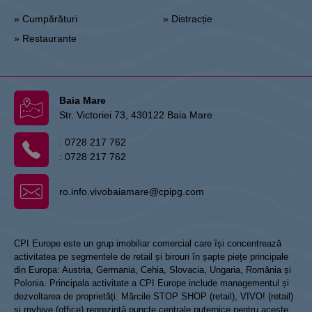
» Cumpărături
» Distracție
» Restaurante
Baia Mare
Str. Victoriei 73, 430122 Baia Mare
:
0728 217 762
:
0728 217 762
ro.info.vivobaiamare@cpipg.com
CPI Europe este un grup imobiliar comercial care își concentrează
activitatea pe segmentele de retail și birouri în șapte pieţe principale
din Europa: Austria, Germania, Cehia, Slovacia, Ungaria, România și
Polonia. Principala activitate a CPI Europe include managementul și
dezvoltarea de proprietăți. Mărcile STOP SHOP (retail), VIVO! (retail)
și myhive (office) reprezintă puncte centrale puternice pentru aceste