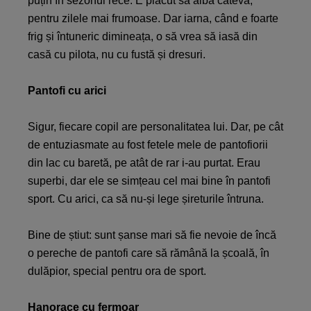
puțin în sezonul rece. E plăcut să aibă câteva,
pentru zilele mai frumoase. Dar iarna, când e foarte
frig și întuneric dimineața, o să vrea să iasă din
casă cu pilota, nu cu fustă și dresuri.
Pantofi cu arici
Sigur, fiecare copil are personalitatea lui. Dar, pe cât
de entuziasmate au fost fetele mele de pantofiorii
din lac cu baretă, pe atât de rar i-au purtat. Erau
superbi, dar ele se simțeau cel mai bine în pantofi
sport. Cu arici, ca să nu-și lege șireturile întruna.
Bine de știut: sunt șanse mari să fie nevoie de încă
o pereche de pantofi care să rămână la școală, în
dulăpior, special pentru ora de sport.
Hanorace cu fermoar