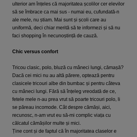
ulterior am înțeles că majoritatea școlilor cer elevilor
să se îmbrace ca mai sus - numai eu, cufundată-n
ale mele, nu știam. Mai sunt și școli care au
uniformă, deci chiar merită să te informezi și să nu
faci shopping în necunoștință de cauză.
Chic versus confort
Tricou clasic, polo, bluză cu mâneci lungi, cămașă?
Dacă cei mici nu au altă părere, optează pentru
clasicele tricouri albe din bumbac și pentru câteva
cu mâneci lungi. Fără să înțeleg vreodată de ce,
fetele mele n-au prea vrut să poarte tricouri polo, li
se păreau incomode. Cât despre cămăși, aici,
recunosc, n-am vrut eu să-mi complic viața cu
călcatul cămășilor multe și mici.
Ține cont și de faptul că în majoritatea claselor e