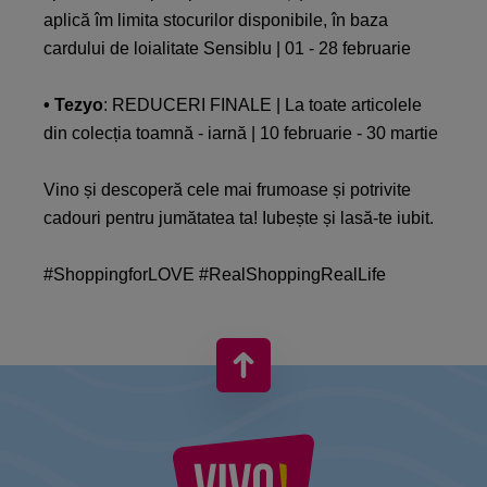
aplică îm limita stocurilor disponibile, în baza
cardului de loialitate Sensiblu | 01 - 28 februarie
• Tezyo
: REDUCERI FINALE | La toate articolele
din colecția toamnă - iarnă | 10 februarie - 30 martie
Vino și descoperă cele mai frumoase și potrivite
cadouri pentru jumătatea ta! Iubește și lasă-te iubit.
#ShoppingforLOVE #RealShoppingRealLife