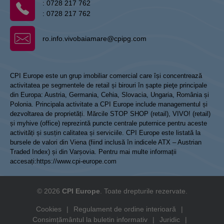
:
0728 217 762
:
0728 217 762
ro.info.vivobaiamare@cpipg.com
CPI Europe este un grup imobiliar comercial care își concentrează
activitatea pe segmentele de retail și birouri în șapte pieţe principale
din Europa: Austria, Germania, Cehia, Slovacia, Ungaria, România și
Polonia. Principala activitate a CPI Europe include managementul și
dezvoltarea de proprietăți. Mărcile STOP SHOP (retail), VIVO! (retail)
și myhive (office) reprezintă puncte centrale puternice pentru aceste
activități și susțin calitatea și serviciile. CPI Europe este listată la
bursele de valori din Viena (fiind inclusă în indicele ATX – Austrian
Traded Index) și din Varșovia. Pentru mai multe informații
accesați:
https://www.cpi-europe.com
© 2026
CPI Europe
. Toate drepturile rezervate.
Cookies
|
Regulament de ordine interioară
|
Consimțământul la buletin informativ
|
Juridic
|