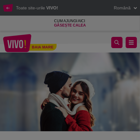
Toate site-urile
VIVO!
Română
CUM AJUNGI AICI
GĂSEȘTE CALEA
Shopping for love la VIVO!
BAIA MARE
Baia Mare