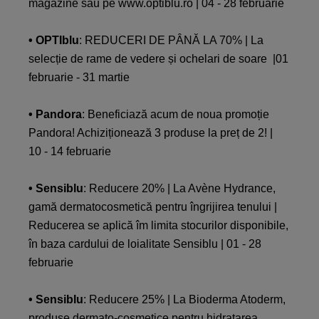
magazine sau pe www.optiblu.ro | 04 - 28 februarie
• OPTIblu
: REDUCERI DE PÂNĂ LA 70% | La
selecție de rame de vedere și ochelari de soare |01
februarie - 31 martie
• Pandora
: Beneficiază acum de noua promoție
Pandora! Achiziționează 3 produse la preț de 2! |
10 - 14 februarie
• Sensiblu
: Reducere 20% | La Avène Hydrance,
gamă dermatocosmetică pentru îngrijirea tenului |
Reducerea se aplică îm limita stocurilor disponibile,
în baza cardului de loialitate Sensiblu | 01 - 28
februarie
• Sensiblu
: Reducere 25% | La Bioderma Atoderm,
produse dermato-cosmetice pentru hidratarea