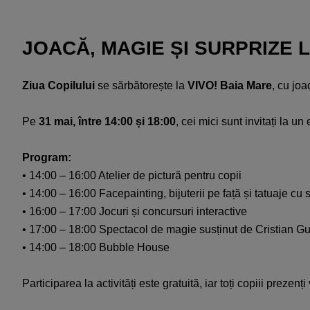
JOACĂ, MAGIE ȘI SURPRIZE L
Ziua Copilului
se sărbătorește la
VIVO! Baia Mare
, cu joa
Pe
31 mai, între 14:00 și 18:00
, cei mici sunt invitați la u
Program:​
• 14:00 – 16:00 Atelier de pictură pentru copii​
• 14:00 – 16:00 Facepainting, bijuterii pe față și tatuaje cu sc
• 16:00 – 17:00 Jocuri și concursuri interactive​
• 17:00 – 18:00 Spectacol de magie susținut de Cristian Gu
• 14:00 – 18:00 Bubble House​
Participarea la activități este gratuită, iar toți copiii prezenți