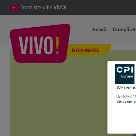
Toate site-urile
VIVO!
Acasă
Cumpărăt
JOACĂ, MAGIE ȘI SURPRIZE LA VIVO!
BAIA MARE
Baia Mare
We use c
By clicking “
site usage, a