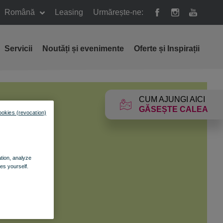
Română
Leasing
Urmărește-ne:
Servicii
Noutăți și evenimente
Oferte și Inspirații
CUM AJUNGI AICI
GĂSEȘTE CALEA
ookies (revocation)
ation, analyze
es yourself.