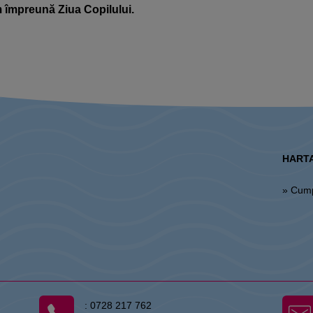
m împreună Ziua Copilului.
HARTA
» Cum
:
0728 217 762