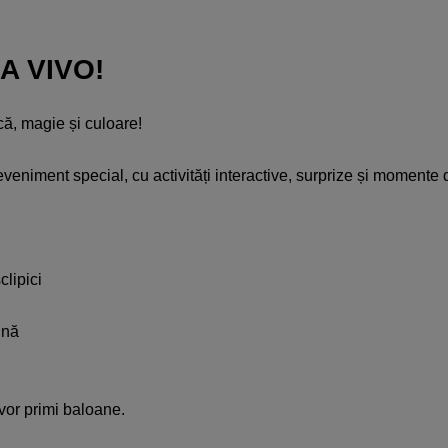
A VIVO!
că, magie și culoare!​
n eveniment special, cu activități interactive, surprize și momente
lipici​
nă​
 vor primi baloane.​