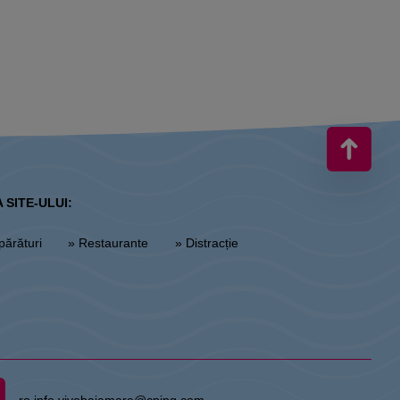
 SITE-ULUI:
părături
» Restaurante
» Distracție
ro.info.vivobaiamare@cpipg.com