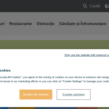
Caută
Caută
uri
Restaurante
Distracție
Sănătate și Înfrumusețare
Only use the website with required c
ookies
Accept All Cookies”, you agree to the storing of cookies on your device to enhance site navig
nd assist in our marketing efforts or you can click on "Cookie-Settings" to manage your cooki
Accept all cookies
Cookie settings