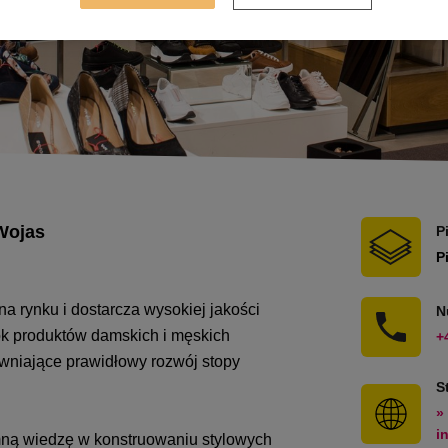
 Wojas
P
P
na rynku i dostarcza wysokiej jakości
N
ok produktów damskich i męskich
+
wniające prawidłowy rozwój stopy
S
»
i
mną wiedzę w konstruowaniu stylowych