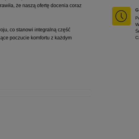
awiła, że naszą ofertę docenia coraz
G
P
W
u, co stanowi integralną część
Ś
ające poczucie komfortu z każdym
C