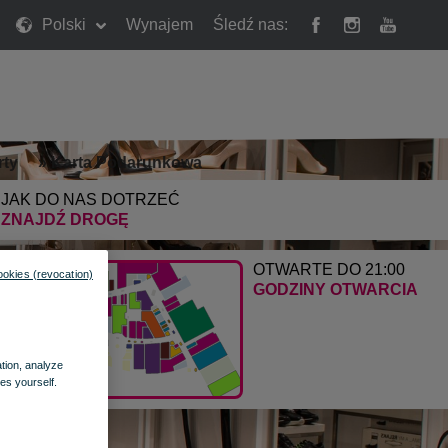
Polski
Wynajem
Śledź nas:
rty
»
Karta Podarunkowa
JAK DO NAS DOTRZEĆ
ZNAJDŹ DROGĘ
OTWARTE DO 21:00
ookies (revocation)
GODZINY OTWARCIA
ation, analyze
es yourself.