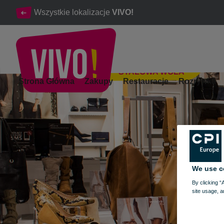
Wszystkie lokalizacje
VIVO!
STALOWA WOLA
Stylowe, wygodne buty damskie i męskie
Strona Główna
Zakupy
Restauracje
Rozrywka
Stalowa Wola
We use c
By clicking “
site usage, a