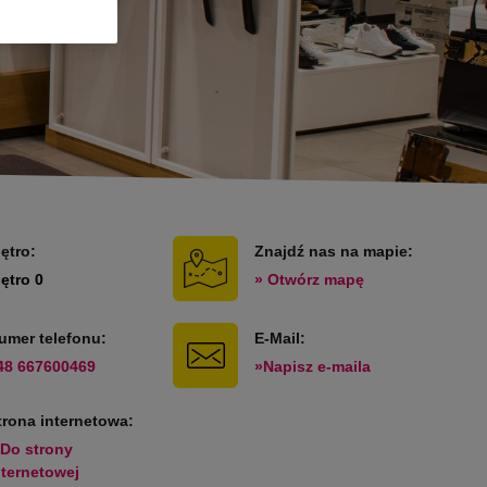
iętro:
Znajdź nas na mapie:
iętro 0
» Otwórz mapę
umer telefonu:
E-Mail:
48 667600469
»Napisz e-maila
trona internetowa:
 Do strony
nternetowej