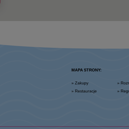
MAPA STRONY:
» Zakupy
» Ro
» Restauracje
» Re