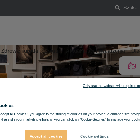
Szukaj
Szukaj
Zdrowie i uroda
Usługi
Aktualności i wydarzenia
Ofe
Only use the website with required c
ookies
Accept All Cookies”, you agree to the storing of cookies on your device to enhance site navig
nd assist in our marketing efforts or you can click on "Cookie-Settings" to manage your cooki
Accept all cookies
Cookie settings