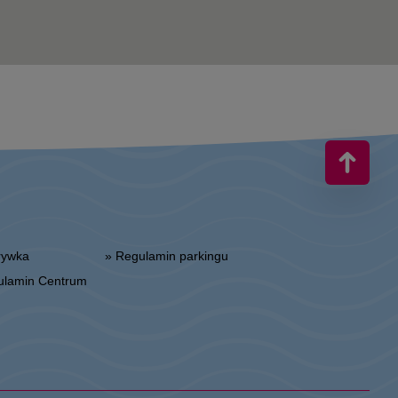
zrywka
» Regulamin parkingu
gulamin Centrum