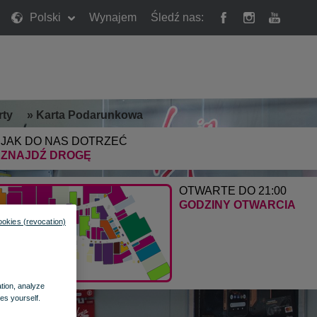
Polski
Wynajem
Śledź nas:
rty
»
Karta Podarunkowa
JAK DO NAS DOTRZEĆ
ZNAJDŹ DROGĘ
OTWARTE DO 21:00
GODZINY OTWARCIA
ookies (revocation)
ation, analyze
es yourself.