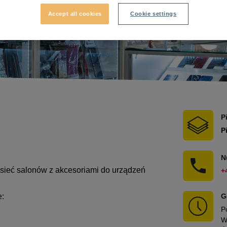
Accept all cookies
Cookie settings
P
P
N
ę sieć salonów z akcesoriami do urządzeń
+
e:
G
P
W