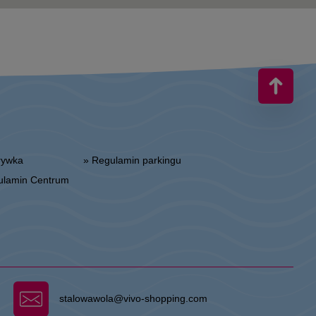
zrywka
» Regulamin parkingu
gulamin Centrum
stalowawola@vivo-shopping.com