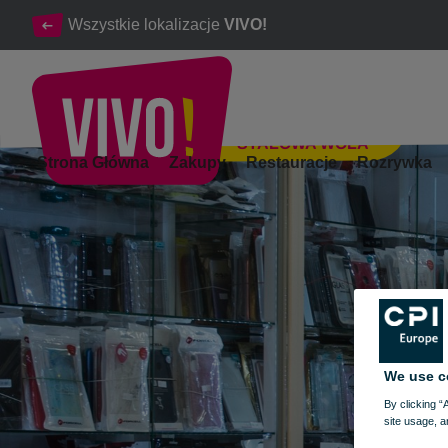
Wszystkie lokalizacje
VIVO!
STALOWA WOLA
Telefony komórkowe, akcesoria, serwis
Strona Główna
Zakupy
Restauracje
Rozrywka
Stalowa Wola
We use c
By clicking “
site usage, a