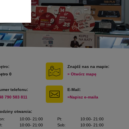
iętro:
Znajdź nas na mapie:
iętro 0
» Otwórz mapę
umer telefonu:
E-Mail:
48 790 583 811
»Napisz e-maila
odziny otwarcia:
on
:
10:00
- 21:00
Pt
:
10:00
- 21:00
t
:
10:00
- 21:00
Sob
:
10:00
- 21:00