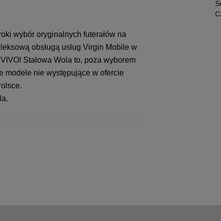
Ś
C
oki wybór oryginalnych futerałów na
leksową obsługą usług Virgin Mobile w
w VIVO! Stalowa Wola to, poza wyborem
e modele nie występujące w ofercie
Polsce.
la.