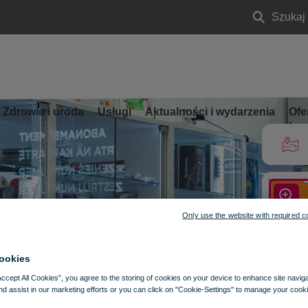
Szukaj
Szukaj
Zdrowie i uroda
Usługi
Aktualności i wydarzenia
Ofe
Only use the website with required c
ookies
Accept All Cookies”, you agree to the storing of cookies on your device to enhance site navig
nd assist in our marketing efforts or you can click on "Cookie-Settings" to manage your cooki