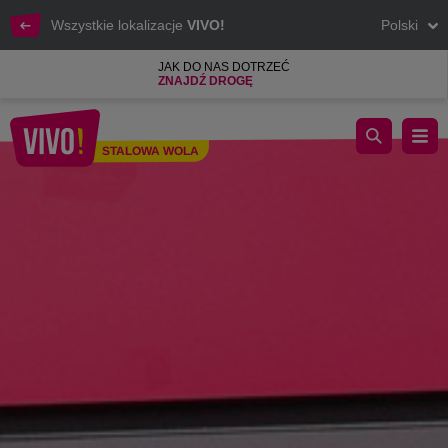
Wszystkie lokalizacje
VIVO!
Polski
JAK DO NAS DOTRZEĆ
ZNAJDŹ DROGĘ
Telefon komórkowy, Internet mobilny i domowy
STALOWA WOLA
Stalowa Wola