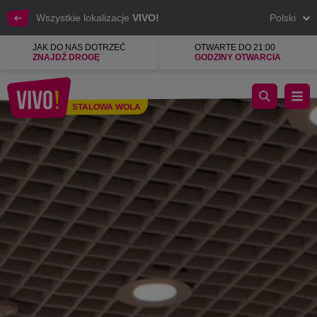
Wszystkie lokalizacje
VIVO!
Polski
JAK DO NAS DOTRZEĆ
OTWARTE DO 21:00
ZNAJDŹ DROGĘ
GODZINY OTWARCIA
Markowe zegarki - damskie i męskie
STALOWA WOLA
Stalowa Wola