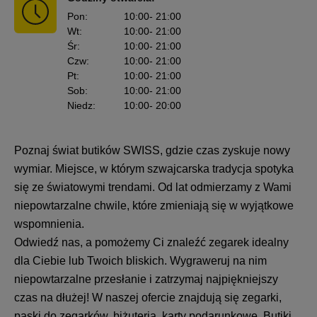
Pon
:
10:00
- 21:00
Wt
:
10:00
- 21:00
Śr
:
10:00
- 21:00
Czw
:
10:00
- 21:00
Pt
:
10:00
- 21:00
Sob
:
10:00
- 21:00
Niedz
:
10:00
- 20:00
Poznaj świat butików SWISS, gdzie czas zyskuje nowy
wymiar. Miejsce, w którym szwajcarska tradycja spotyka
się ze światowymi trendami. Od lat odmierzamy z Wami
niepowtarzalne chwile, które zmieniają się w wyjątkowe
wspomnienia.
Odwiedź nas, a pomożemy Ci znaleźć zegarek idealny
dla Ciebie lub Twoich bliskich. Wygraweruj na nim
niepowtarzalne przesłanie i zatrzymaj najpiękniejszy
czas na dłużej! W naszej ofercie znajdują się zegarki,
paski do zegarków, biżuteria, karty podarunkowe. Butiki