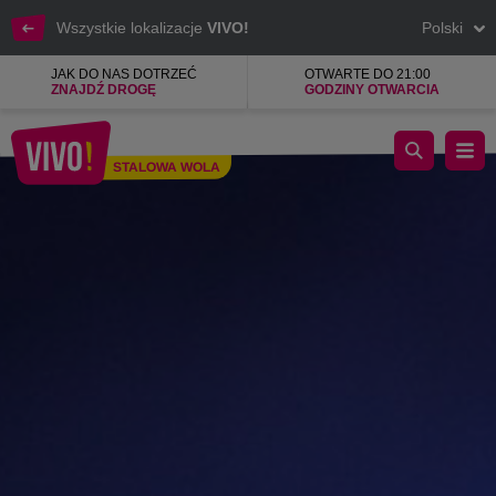
Wszystkie lokalizacje
VIVO!
Polski
JAK DO NAS DOTRZEĆ
OTWARTE DO 21:00
ZNAJDŹ DROGĘ
GODZINY OTWARCIA
Sieć komórkowa, mobilny internet, modemy
STALOWA WOLA
Stalowa Wola