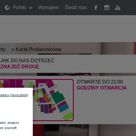
Polski
Wynajem
Śledź nas:
rty
»
Karta Podarunkowa
JAK DO NAS DOTRZEĆ
ZNAJDŹ DROGĘ
OTWARTE DO 21:00
GODZINY OTWARCIA
ookies (revocation)
ation, analyze
es yourself.