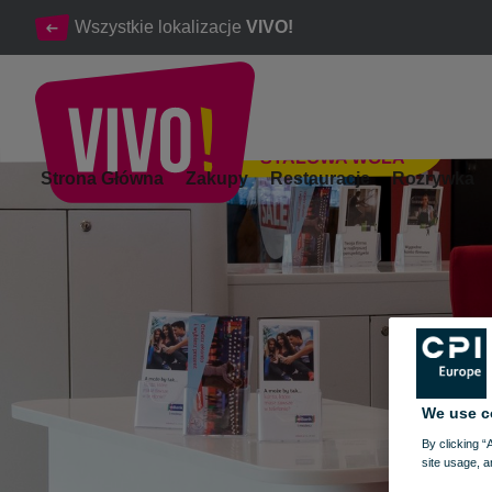
Wszystkie lokalizacje
VIVO!
STALOWA WOLA
Lider bankowości internetowej w Polsce
Strona Główna
Zakupy
Restauracje
Rozrywka
Stalowa Wola
We use c
By clicking “
site usage, a