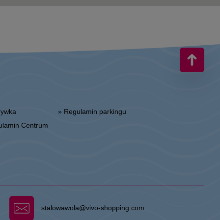
zrywka
» Regulamin parkingu
gulamin Centrum
stalowawola@vivo-shopping.com