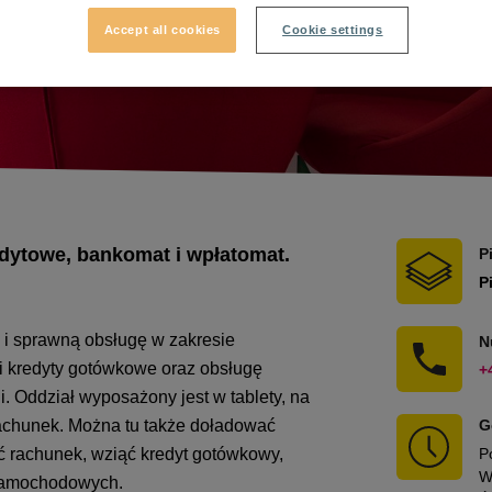
Accept all cookies
Cookie settings
edytowe, bankomat i wpłatomat.
P
P
i sprawną obsługę w zakresie
N
 i kredyty gotówkowe oraz obsługę
+
 Oddział wyposażony jest w tablety, na
rachunek. Można tu także doładować
G
rzyć rachunek, wziąć kredyt gotówkowy,
P
W
w samochodowych.