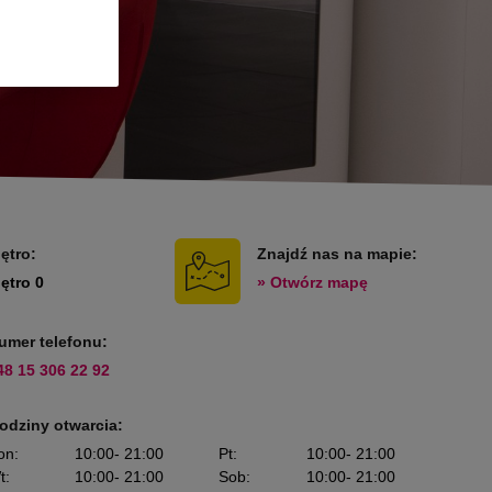
iętro:
Znajdź nas na mapie:
iętro 0
» Otwórz mapę
umer telefonu:
48 15 306 22 92
odziny otwarcia:
on
:
10:00
- 21:00
Pt
:
10:00
- 21:00
t
:
10:00
- 21:00
Sob
:
10:00
- 21:00