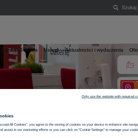
Szukaj
Szukaj
Zdrowie i uroda
Usługi
Aktualności i wydarzenia
Ofe
Only use the website with required c
ookies
Accept All Cookies”, you agree to the storing of cookies on your device to enhance site navig
nd assist in our marketing efforts or you can click on "Cookie-Settings" to manage your cooki