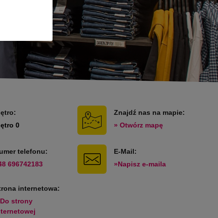
iętro:
Znajdź nas na mapie:
iętro 0
» Otwórz mapę
umer telefonu:
E-Mail:
48 696742183
»Napisz e-maila
trona internetowa:
 Do strony
nternetowej