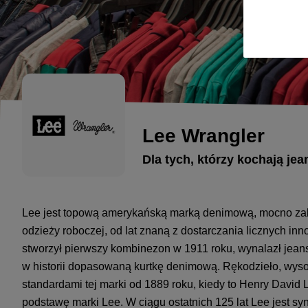
Lee Wrangler
Dla tych, którzy kochają jea
Lee jest topową amerykańską marką denimową, mocno zak
odzieży roboczej, od lat znaną z dostarczania licznych i
stworzył pierwszy kombinezon w 1911 roku, wynalazł jean
w historii dopasowaną kurtkę denimową. Rękodzieło, wyso
standardami tej marki od 1889 roku, kiedy to Henry David Le
podstawę marki Lee. W ciągu ostatnich 125 lat Lee jest s