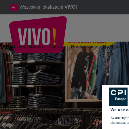
Wszystkie lokalizacje
VIVO!
STALOWA WOLA
Dżinsy, bluzy, moda, buty i akcesoria
Strona Główna
Zakupy
Restauracje
Rozrywka
Stalowa Wola
We use c
By clicking “
site usage, a