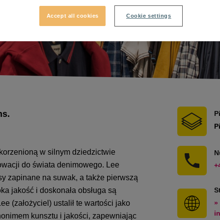
Accept all cookies
Cookie settings
ns.
P
P
orzenioną w silnym dziedzictwie
N
nnowacji do świata denimowego. Lee
+
sy zapinane na suwak, a także pierwszą
ka jakość i doskonała obsługa są
S
e (założyciel) ustalił te wartości jako
»
i
ynonimem kunsztu i jakości, zapewniając