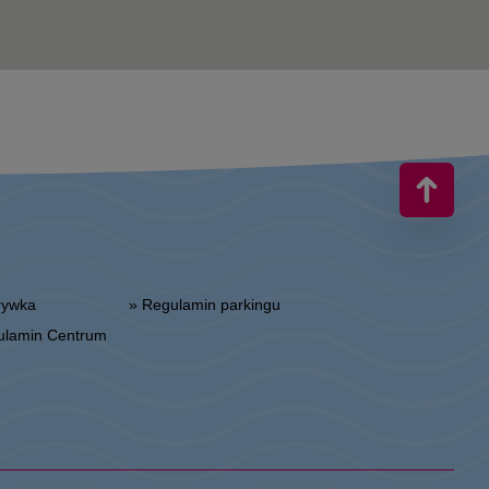
zrywka
» Regulamin parkingu
gulamin Centrum