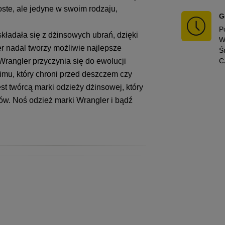
oste, ale jedyne w swoim rodzaju,
G
P
kładała się z dżinsowych ubrań, dzięki
W
er nadal tworzy możliwie najlepsze
Ś
rangler przyczynia się do ewolucji
C
mu, który chroni przed deszczem czy
st twórcą marki odzieży dżinsowej, który
ów. Noś odzież marki Wrangler i bądź