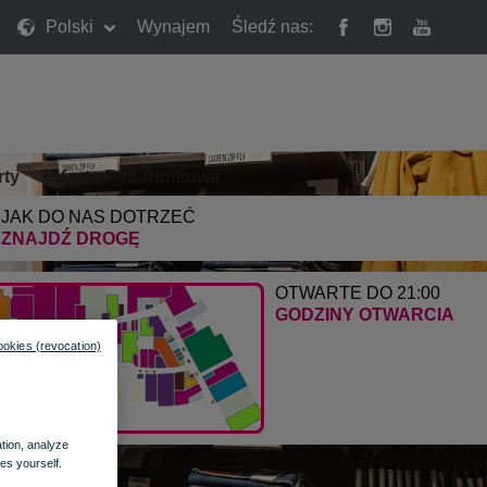
Polski
Wynajem
Śledź nas:
rty
»
Karta Podarunkowa
JAK DO NAS DOTRZEĆ
ZNAJDŹ DROGĘ
OTWARTE DO 21:00
GODZINY OTWARCIA
ookies (revocation)
ation, analyze
es yourself.