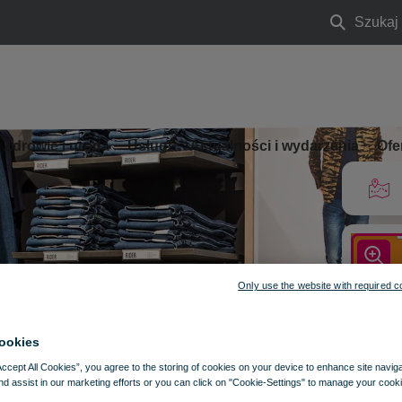
Szukaj
Szukaj
Zdrowie i uroda
Usługi
Aktualności i wydarzenia
Ofe
Only use the website with required c
ookies
Accept All Cookies”, you agree to the storing of cookies on your device to enhance site navig
nd assist in our marketing efforts or you can click on "Cookie-Settings" to manage your cooki