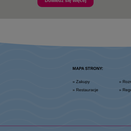
Dowiedz się więcej
MAPA STRONY:
» Zakupy
» Ro
» Restauracje
» Re