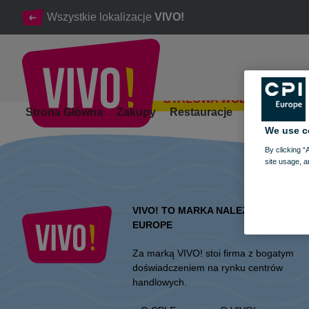
Wszystkie lokalizacje
VIVO!
STALOWA WOLA
Bankomaty, Wpłatomaty, Wpato-bankomaty
Strona Główna
Zakupy
Restauracje
Rozrywka
We use c
Stalowa Wola
By clicking “
site usage, a
VIVO! TO MARKA NALEŻĄCA DO CPI
EUROPE
Za marką VIVO! stoi firma z bogatym
doświadczeniem na rynku centrów
handlowych.