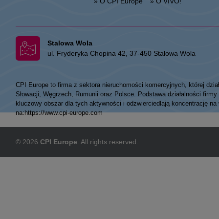
» O CPI Europe
» O VIVO!
Stalowa Wola
ul. Fryderyka Chopina 42, 37-450 Stalowa Wola
CPI Europe to firma z sektora nieruchomości komercyjnych, której dzia
Słowacji, Węgrzech, Rumunii oraz Polsce. Podstawa działalności fir
kluczowy obszar dla tych aktywności i odzwierciedlają koncentrację na
na:
https://www.cpi-europe.com
© 2026
CPI Europe
. All rights reserved.