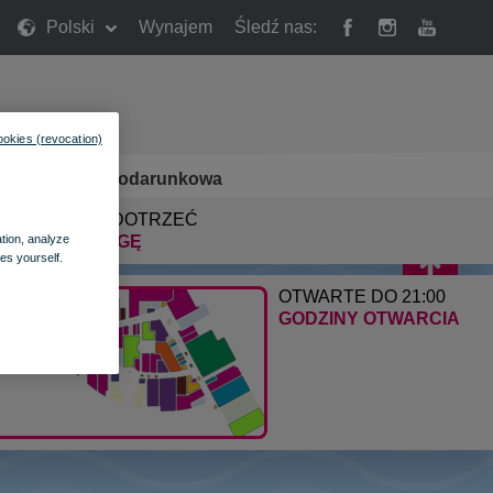
Polski
Wynajem
Śledź nas:
ookies (revocation)
rty
»
Karta Podarunkowa
JAK DO NAS DOTRZEĆ
ZNAJDŹ DROGĘ
ation, analyze
es yourself.
OTWARTE DO 21:00
GODZINY OTWARCIA
zrywka
» Regulamin parkingu
gulamin Centrum