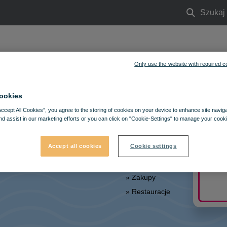
Szukaj
Szukaj
Only use the website with required c
Zdrowie i uroda
Usługi
Aktualności i wydarzenia
Ofe
ookies
Accept All Cookies”, you agree to the storing of cookies on your device to enhance site navig
nd assist in our marketing efforts or you can click on "Cookie-Settings" to manage your cooki
Accept all cookies
Cookie settings
MAPA STRONY:
» Zakupy
» Ro
» Restauracje
» Re