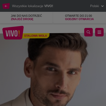
Wszystkie lokalizacje
VIVO!
Polski
JAK DO NAS DOTRZEĆ
OTWARTE DO 21:00
ZNAJDŹ DROGĘ
GODZINY OTWARCIA
Borgio stands for Italian exclusive men's clothing
STALOWA WOLA
Stalowa Wola