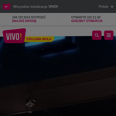
Wszystkie lokalizacje
VIVO!
Polski
JAK DO NAS DOTRZEĆ
OTWARTE DO 21:00
ZNAJDŹ DROGĘ
GODZINY OTWARCIA
Najpiękniejsza biżuteria i zegarki
STALOWA WOLA
Stalowa Wola