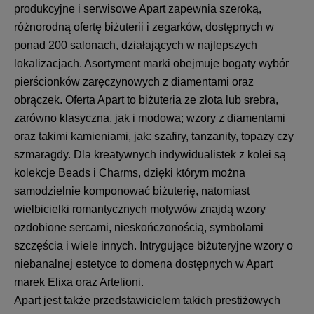
produkcyjne i serwisowe Apart zapewnia szeroką,
różnorodną ofertę biżuterii i zegarków, dostępnych w
ponad 200 salonach, działających w najlepszych
lokalizacjach. Asortyment marki obejmuje bogaty wybór
pierścionków zaręczynowych z diamentami oraz
obrączek. Oferta Apart to biżuteria ze złota lub srebra,
zarówno klasyczna, jak i modowa; wzory z diamentami
oraz takimi kamieniami, jak: szafiry, tanzanity, topazy czy
szmaragdy. Dla kreatywnych indywidualistek z kolei są
kolekcje Beads i Charms, dzięki którym można
samodzielnie komponować biżuterię, natomiast
wielbicielki romantycznych motywów znajdą wzory
ozdobione sercami, nieskończonością, symbolami
szczęścia i wiele innych. Intrygujące biżuteryjne wzory o
niebanalnej estetyce to domena dostępnych w Apart
marek Elixa oraz Artelioni.
Apart jest także przedstawicielem takich prestiżowych