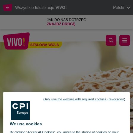
Wszystkie lokalizacje
VIVO!
Polski
JAK DO NAS DOTRZEĆ
ZNAJDŹ DROGĘ
Zrelaksuj się z VIVO!... na hamaku!
STALOWA WOLA
Stalowa Wola
Only use the website with required cookies (revocation)
We use cookies
By clicking “Accept All Cookies”, you agree to the storing of cookies on your