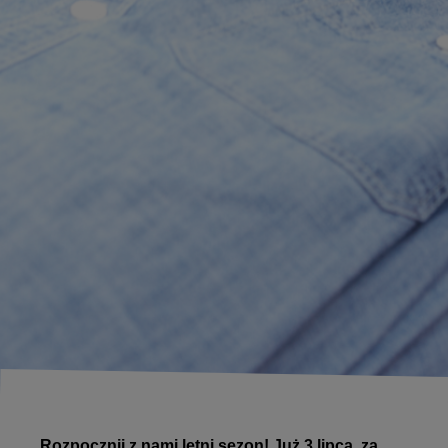
Rozpocznij z nami letni sezon! Już 3 lipca, za