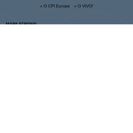
» O CPI Europe
» O VIVO!
MAPA STRONY:
» Zakupy
» Regulamin Centrum
» Restauracje
» Regulamin parkingu
» Rozrywka
Stalowa Wola
ul. Fryderyka Chopina 42, 37-450 Stalowa Wola
Administracja:
+48 15 306 24 00
Marketing:
+48 15 306 24 20
stalowawola@vivo-shopping.com