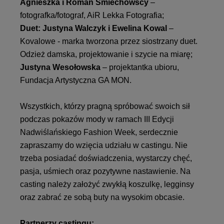
Agnieszka i Roman Śmiechowscy
–
fotografka/fotograf, AiR Lekka Fotografia;
Duet: Justyna Walczyk i Ewelina Kowal
–
Kovalowe - marka tworzona przez siostrzany duet.
Odzież damska, projektowanie i szycie na miarę;
Justyna Wesołowska
– projektantka ubioru,
Fundacja Artystyczna GA MON.
Wszystkich, którzy pragną spróbować swoich sił
podczas pokazów mody w ramach III Edycji
Nadwiślańskiego Fashion Week, serdecznie
zapraszamy do wzięcia udziału w castingu. Nie
trzeba posiadać doświadczenia, wystarczy chęć,
pasja, uśmiech oraz pozytywne nastawienie. Na
casting należy założyć zwykłą koszulkę, legginsy
oraz zabrać ze sobą buty na wysokim obcasie.
Partnerzy castingu: