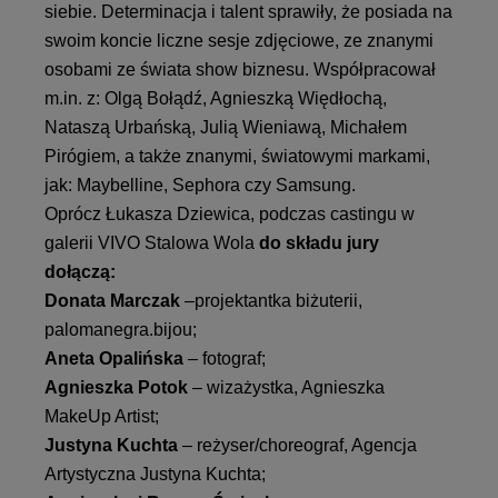
siebie. Determinacja i talent sprawiły, że posiada na
swoim koncie liczne sesje zdjęciowe, ze znanymi
osobami ze świata show biznesu. Współpracował
m.in. z: Olgą Bołądź, Agnieszką Więdłochą,
Nataszą Urbańską, Julią Wieniawą, Michałem
Pirógiem, a także znanymi, światowymi markami,
jak: Maybelline, Sephora czy Samsung.
Oprócz Łukasza Dziewica, podczas castingu w
galerii VIVO Stalowa Wola
do składu jury
dołączą:
Donata Marczak
–projektantka biżuterii,
palomanegra.bijou;
Aneta Opalińska
– fotograf;
Agnieszka Potok
– wizażystka, Agnieszka
MakeUp Artist;
Justyna Kuchta
– reżyser/choreograf, Agencja
Artystyczna Justyna Kuchta;