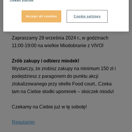
cookies yourself.
WIELKIE MIODOBRANIE -
Accept all cookies
Cookie settings
odbierz VIVO! MIODZIO!
Zapraszamy 28 września 2024 r., w godzinach
11:00-19:00 na wielkie Miodobranie z VIVO!
Zrób zakupy i odbierz miodek!
Wystarczy, że zrobisz zakupy na minimum 150 zł i
podejdziesz z paragonem do punktu akcji
zlokalizowanego przy strefie Food court.. Czeka
tam na Ciebie słodki upominek – słoiczek miodu!
Czekamy na Ciebie już w tę sobotę!
Regulamin